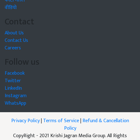
फोटो गैलरी
वीडियो
Contact
About Us
Contact Us
Careers
Follow us
Facebook
Twitter
LinkedIn
Instagram
WhatsApp
Privacy Policy
|
Terms of Service
|
Refund & Cancellation
Policy
CopyRight - 2021 Krishi Jagran Media Group. All Rights