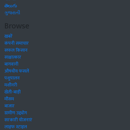
తెలుగు
ગુજરાતી
Browse
खबरें
कंपनी समाचार
सफल किसान
साक्षात्कार
बागवानी
औषधीय फसलें
पशुपालन
मशीनरी
खेती-बाड़ी
मौसम
बाजार
ग्रामीण उद्द्योग
सरकारी योजनाएं
लाइफ स्टाइल