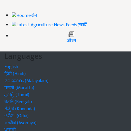
होम
ख़बरें
जॉब्स
Languages
English
हिंदी (Hindi)
മലയാളം (Malayalam)
मराठी (Marathi)
தமிழ் (Tamil)
বাঙালি (Bengali)
ಕನ್ನಡ (Kannada)
ଓଡିଆ (Odia)
অসমীয়া (Asomiya)
ਪੰਜਾਬੀ