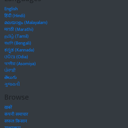
English
हिंदी (Hindi)
മലയാളം (Malayalam)
मराठी (Marathi)
தமிழ் (Tamil)
বাঙালি (Bengali)
ಕನ್ನಡ (Kannada)
ଓଡିଆ (Odia)
অসমীয়া (Asomiya)
ਪੰਜਾਬੀ
తెలుగు
ગુજરાતી
Browse
खबरें
कंपनी समाचार
सफल किसान