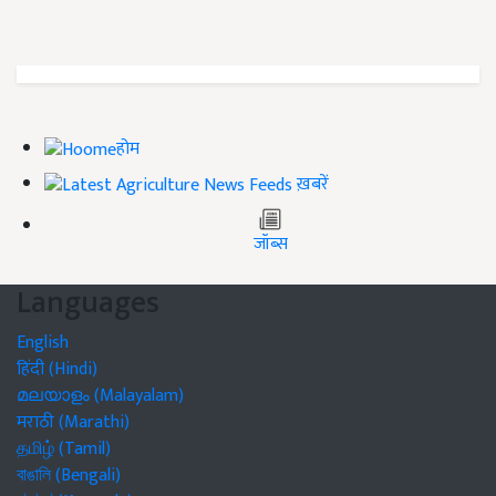
होम
ख़बरें
जॉब्स
Languages
English
हिंदी (Hindi)
മലയാളം (Malayalam)
मराठी (Marathi)
தமிழ் (Tamil)
বাঙালি (Bengali)