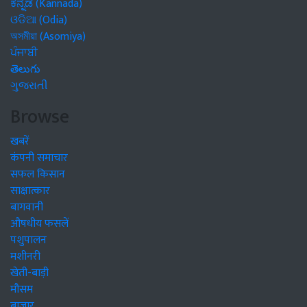
ಕನ್ನಡ (Kannada)
ଓଡିଆ (Odia)
অসমীয়া (Asomiya)
ਪੰਜਾਬੀ
తెలుగు
ગુજરાતી
Browse
खबरें
कंपनी समाचार
सफल किसान
साक्षात्कार
बागवानी
औषधीय फसलें
पशुपालन
मशीनरी
खेती-बाड़ी
मौसम
बाजार