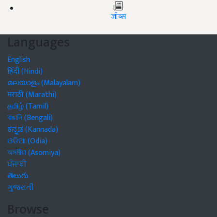
जॉब्स
Languages
English
हिंदी (Hindi)
മലയാളം (Malayalam)
मराठी (Marathi)
தமிழ் (Tamil)
বাঙালি (Bengali)
ಕನ್ನಡ (Kannada)
ଓଡିଆ (Odia)
অসমীয়া (Asomiya)
ਪੰਜਾਬੀ
తెలుగు
ગુજરાતી
Browse