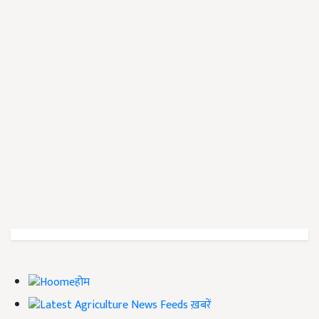
होम
ख़बरें