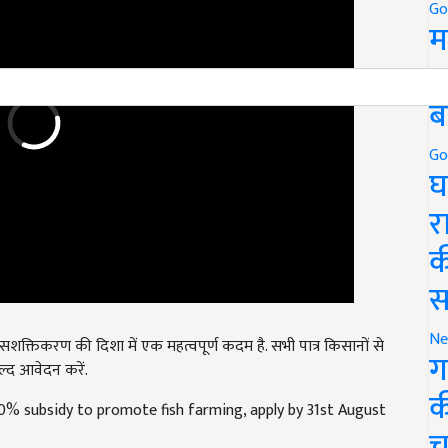
Go
म
5
ब
Go
घ
र
क
स
शक्तिकरण की दिशा में एक महत्वपूर्ण कदम है. सभी पात्र किसानों से
Ne
्द आवेदन करें.
ग
0% subsidy to promote fish farming, apply by 31st August
क
च