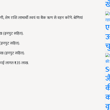
ख
, शेष राशि लाभार्थी स्वयं या बैंक ऋण से वहन करेंगे. श्रेणियां
ए
ाख (इनपुट सहित).
ऊ
च
(इनपुट सहित).
ाख (इनपुट सहित).
काई लागत ₹1.35 लाख.
S
ज
क
क
वृ