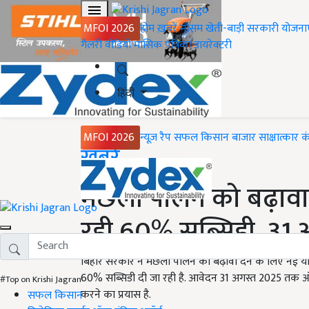
MFOI 2026
होम
ख़बरें
मौसम
खेती-बाड़ी
सरकारी योजना
गैलरी
वीडियो
मासिक पत्रिका
डायरेक्टरी
हिंदी
MFOI 2026
न्यूज़ रैप
सफल किसान
बाजार
साक्षात्कार
क
Home
ख़बरें
मछली पालन को बढ़ावा द
रही 60% सब्सिडी, 31 
बिहार सरकार ने मछली पालन को बढ़ावा देने के लिए नई यो
60% सब्सिडी दी जा रही है. आवेदन 31 अगस्त 2025 तक ऑन
#Top on Krishi Jagran
करने का प्रयास है.
सफल किसान