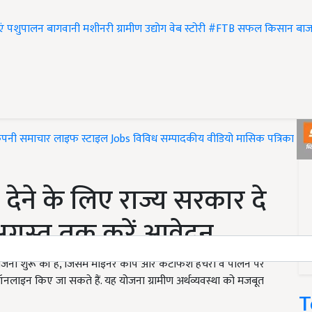
एं
पशुपालन
बागवानी
मशीनरी
ग्रामीण उद्योग
वेब स्टोरी
#FTB
सफल किसान
बाज
ंपनी समाचार
लाइफ स्टाइल
Jobs
विविध
सम्पादकीय
वीडियो
मासिक पत्रिका
#T
ेने के लिए राज्य सरकार दे
अगस्त तक करें आवेदन
जना शुरू की है, जिसमें माइनर कार्प और कैटफिश हैचरी व पालन पर
लाइन किए जा सकते हैं. यह योजना ग्रामीण अर्थव्यवस्था को मजबूत
T