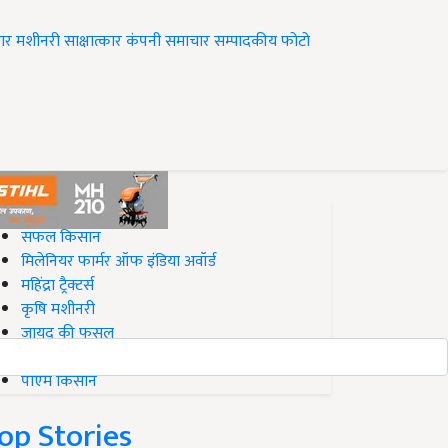
ार
मशीनरी
साक्षात्कार
कंपनी समाचार
सम्पादकीय
फोटो
op on Krishi Jagran
सफल किसान
मिलेनियर फार्मर ऑफ इंडिया अवॉर्ड
महिंद्रा ट्रैक्टर्स
कृषि मशीनरी
जायद की फसल
बिज़नेस आइडियाज
पीएम किसान
op Stories