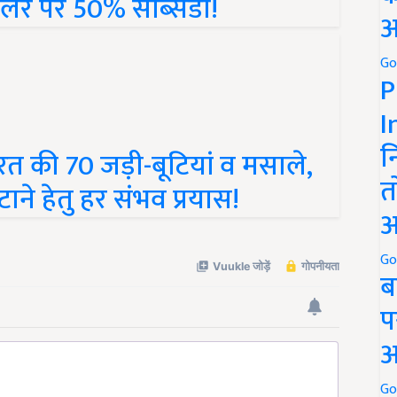
अ
Go
P
I
ारत की 70 जड़ी-बूटियां व मसाले,
न
टाने हेतु हर संभव प्रयास!
त
अ
Go
ब
प
अ
Go