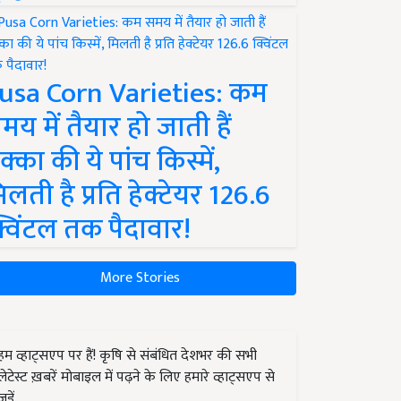
usa Corn Varieties: कम
मय में तैयार हो जाती हैं
क्का की ये पांच किस्में,
िलती है प्रति हेक्टेयर 126.6
्विंटल तक पैदावार!
More Stories
हम व्हाट्सएप पर हैं! कृषि से संबंधित देशभर की सभी
लेटेस्ट ख़बरें मोबाइल में पढ़ने के लिए हमारे व्हाट्सएप से
जुड़ें.