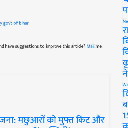
प
dy govt of bihar
Ne
र
व
e and have suggestions to improve this article?
Mail
me
क
क
न
We
द
ब
योजना: मछुआरों को मुफ्त किट और
1
व्हीलर पर 50% सब्सिडी!
क