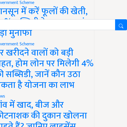
vernment Scheme
ानसून में करें फूलों की खेती,
0% सब्सिडी के साथ कमाएं
ड़ा मुनाफा
vernment Scheme
र खरीदने वालों को बड़ी
ाहत, होम लोन पर मिलेगी 4%
ी सब्सिडी, जानें कौन उठा
कता है योजना का लाभ
ws
ांव में खाद, बीज और
ीटनाशक की दुकान खोलना
ाहते हैं? जानिए लाइसेंस,