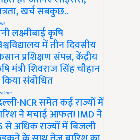
ात्रता, खर्च सबकुछ..
ws
ानी लक्ष्मीबाई कृषि
िश्वविद्यालय में तीन दिवसीय
िसान प्रशिक्षण संपन्न, केंद्रीय
ृषि मंत्री शिवराज सिंह चौहान
े किया संबोधित
ather
िल्ली-NCR समेत कई राज्यों में
ारिश ने मचाई आफत! IMD ने
5 से अधिक राज्यों में बिजली
ड़कने के साथ तेज बारिश का