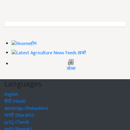
होम
ख़बरें
जॉब्स
Languages
English
हिंदी (Hindi)
മലയാളം (Malayalam)
मराठी (Marathi)
தமிழ் (Tamil)
বাঙালি (Bengali)