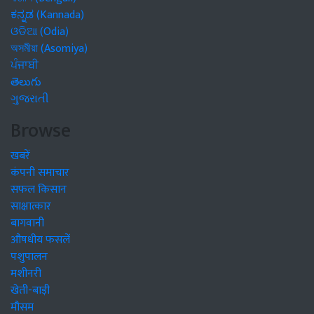
ಕನ್ನಡ (Kannada)
ଓଡିଆ (Odia)
অসমীয়া (Asomiya)
ਪੰਜਾਬੀ
తెలుగు
ગુજરાતી
Browse
खबरें
कंपनी समाचार
सफल किसान
साक्षात्कार
बागवानी
औषधीय फसलें
पशुपालन
मशीनरी
खेती-बाड़ी
मौसम