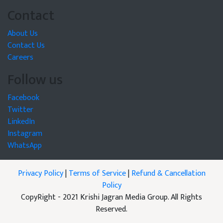
Contact
About Us
Contact Us
Careers
Follow us
Facebook
Twitter
LinkedIn
Instagram
WhatsApp
Privacy Policy
|
Terms of Service
|
Refund & Cancellation
Policy
CopyRight - 2021 Krishi Jagran Media Group. All Rights
Reserved.