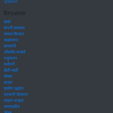
ગુજરાતી
Browse
खबरें
कंपनी समाचार
सफल किसान
साक्षात्कार
बागवानी
औषधीय फसलें
पशुपालन
मशीनरी
खेती-बाड़ी
मौसम
बाजार
ग्रामीण उद्द्योग
सरकारी योजनाएं
लाइफ स्टाइल
सम्पादकीय
जॉब्स