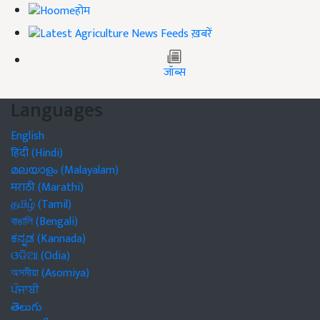
होम
ख़बरें
जॉब्स
Languages
English
हिंदी (Hindi)
മലയാളം (Malayalam)
मराठी (Marathi)
தமிழ் (Tamil)
বাঙালি (Bengali)
ಕನ್ನಡ (Kannada)
ଓଡିଆ (Odia)
অসমীয়া (Asomiya)
ਪੰਜਾਬੀ
తెలుగు