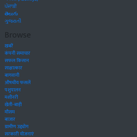
ਪੰਜਾਬੀ
తెలుగు
ગુજરાતી
Browse
खबरें
कंपनी समाचार
सफल किसान
साक्षात्कार
बागवानी
औषधीय फसलें
पशुपालन
मशीनरी
खेती-बाड़ी
मौसम
बाजार
ग्रामीण उद्द्योग
सरकारी योजनाएं