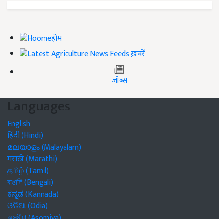
होम
ख़बरें
जॉब्स
Languages
English
हिंदी (Hindi)
മലയാളം (Malayalam)
मराठी (Marathi)
தமிழ் (Tamil)
বাঙালি (Bengali)
ಕನ್ನಡ (Kannada)
ଓଡିଆ (Odia)
অসমীয়া (Asomiya)