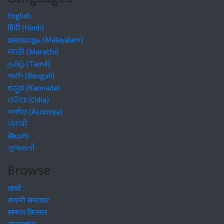
English
हिंदी (Hindi)
മലയാളം (Malayalam)
मराठी (Marathi)
தமிழ் (Tamil)
বাঙালি (Bengali)
ಕನ್ನಡ (Kannada)
ଓଡିଆ (Odia)
অসমীয়া (Asomiya)
ਪੰਜਾਬੀ
తెలుగు
ગુજરાતી
Browse
खबरें
कंपनी समाचार
सफल किसान