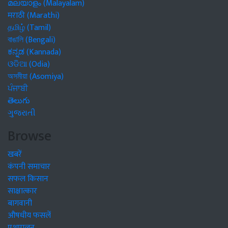
മലയാളം (Malayalam)
मराठी (Marathi)
தமிழ் (Tamil)
বাঙালি (Bengali)
ಕನ್ನಡ (Kannada)
ଓଡିଆ (Odia)
অসমীয়া (Asomiya)
ਪੰਜਾਬੀ
తెలుగు
ગુજરાતી
Browse
खबरें
कंपनी समाचार
सफल किसान
साक्षात्कार
बागवानी
औषधीय फसलें
पशुपालन