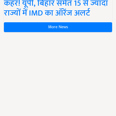
कहर! यूपी, बिहार समेत 15 से ज्यादा
राज्यों में IMD का ऑरेंज अलर्ट
More News