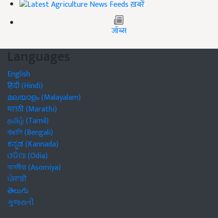
ख़बरें
जॉब्स
Languages
English
हिंदी (Hindi)
മലയാളം (Malayalam)
मराठी (Marathi)
தமிழ் (Tamil)
বাঙালি (Bengali)
ಕನ್ನಡ (Kannada)
ଓଡିଆ (Odia)
অসমীয়া (Asomiya)
ਪੰਜਾਬੀ
తెలుగు
ગુજરાતી