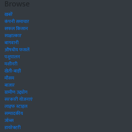
Browse
खबरें
कंपनी समाचार
सफल किसान
साक्षात्कार
बागवानी
औषधीय फसलें
पशुपालन
मशीनरी
खेती-बाड़ी
मौसम
बाजार
ग्रामीण उद्द्योग
सरकारी योजनाएं
लाइफ स्टाइल
सम्पादकीय
जॉब्स
डायरेक्टरी