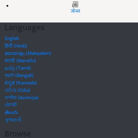
जॉब्स
Languages
English
हिंदी (Hindi)
മലയാളം (Malayalam)
मराठी (Marathi)
தமிழ் (Tamil)
বাঙালি (Bengali)
ಕನ್ನಡ (Kannada)
ଓଡିଆ (Odia)
অসমীয়া (Asomiya)
ਪੰਜਾਬੀ
తెలుగు
ગુજરાતી
Browse