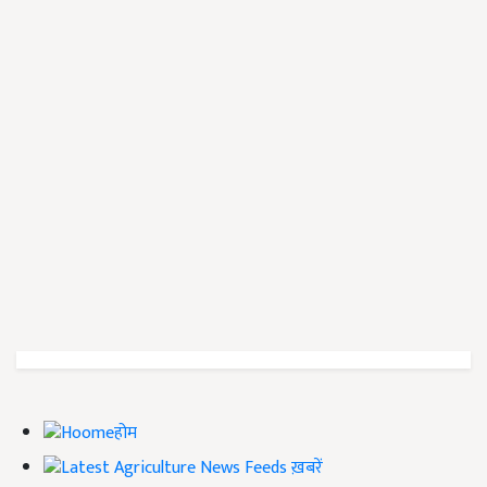
होम
ख़बरें