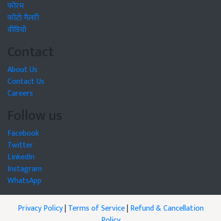
फोरम
फोटो गैलरी
वीडियो
Contact
About Us
Contact Us
Careers
Follow us
Facebook
Twitter
LinkedIn
Instagram
WhatsApp
Privacy Policy
|
Terms of Service
|
Refund & Cancellation
Policy