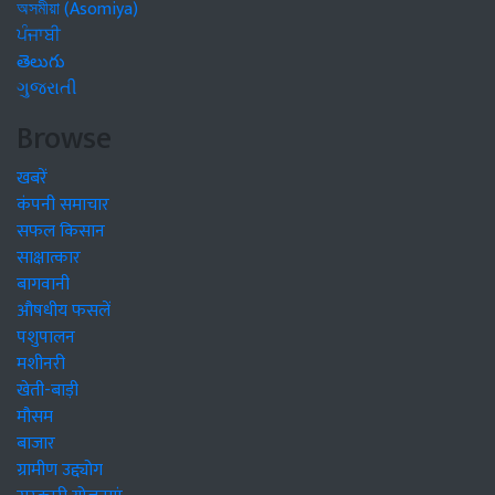
অসমীয়া (Asomiya)
ਪੰਜਾਬੀ
తెలుగు
ગુજરાતી
Browse
खबरें
कंपनी समाचार
सफल किसान
साक्षात्कार
बागवानी
औषधीय फसलें
पशुपालन
मशीनरी
खेती-बाड़ी
मौसम
बाजार
ग्रामीण उद्द्योग