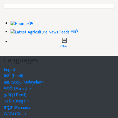
होम
ख़बरें
जॉब्स
Languages
English
हिंदी (Hindi)
മലയാളം (Malayalam)
मराठी (Marathi)
தமிழ் (Tamil)
বাঙালি (Bengali)
ಕನ್ನಡ (Kannada)
ଓଡିଆ (Odia)