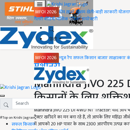
MFOI 2026
होम
ख़बरें
मौसम
खेती-बाड़ी
सरकारी योजना
गैलरी
वीडियो
मासिक पत्रिका
डायरेक्टरी
हिंदी
MFOI 2026
न्यूज़ रैप
सफल किसान
बाजार
साक्षात्कार
क
Home
मशीनरी
Mahindra JIVO 225 
किसानों के लिए शक्तिशाल
Mahindra JIVO 225 DI 4WD NT Tractor: यदि आप भी खे
ट्रैक्टर खरीदने का मन बना रहे हैं, तो आपके लिए महिंद्रा जीव
#Top on Krishi Jagran
में आपको 20 HP पावर के साथ 2300 आरपीएम उत्पन्न करने
सफल किसान