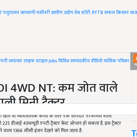
एं
पशुपालन
बागवानी
मशीनरी
ग्रामीण उद्योग
वेब स्टोरी
#FTB
सफल किसान
बाज
ंपनी समाचार
लाइफ स्टाइल
Jobs
विविध
सम्पादकीय
वीडियो
मासिक पत्रिका
#T
DI 4WD NT: कम जोत वाले
ी मिनी ट्रैक्टर
ती या व्यावसायिक कार्यों के लिए एक शानदार परफॉर्मंस वाला
ो 225 डीआई 4डब्ल्यूडी एनटी ट्रैक्टर बेस्ट ऑप्शन हो सकता है. इस ट्रैक्टर
T
 वाला 1366 सीसी इंजन देखने को मिल जाता है.