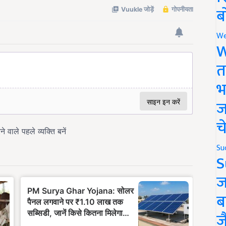
ब
We
W
त
भ
ज
च
Su
S
ज
ब
ज