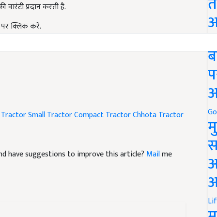
त
पर क्लिक करें.
अ
tractor price compact tractor features best for small
Go
ब
प
अ
 Tractor
Small Tractor
Compact Tractor
Chhota Tractor
Go
म
स
e and have suggestions to improve this article?
Mail
me
अ
आ
Li
म