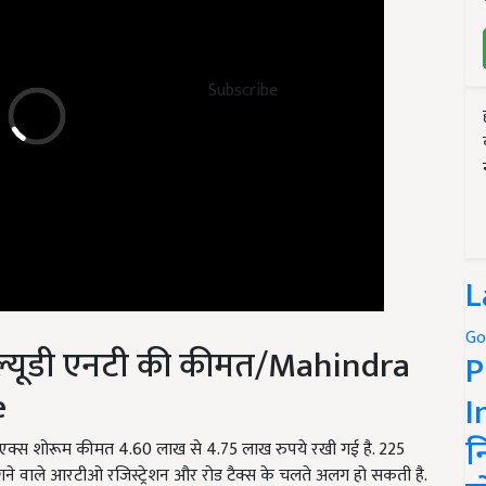
Subscribe
L
ब्ल्यूडी एनटी की कीमत/Mahindra
Go
P
e
I
र की एक्स शोरूम कीमत 4.60 लाख से 4.75 लाख रुपये रखी गई है. 225
न
गने वाले आरटीओ रजिस्ट्रेशन और रोड टैक्स के चलते अलग हो सकती है.
वारंटी प्रदान करती है.