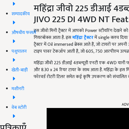
महिंद्रा जीवो 225 डीआई 4डब्
सम्पादकीय
JIVO 225 DI 4WD NT Feat
इस जीवो मिनी ट्रैक्टर में आपको Power स्टीयरिंग देखने
औषधीय फसलें
गियरबॉक्स आता है. इस
महिंद्रा ट्रैक्टर
में single क्लच दिया
ट्रैक्टर में Oil immersed ब्रेक्स आते हैं, जो टायरों पर अपनी
पशुपालन
टाइप पावर टेकऑप आती है, जो 605, 750 आरपीएम उत्पन्न
महिंद्रा जीवो 225 डीआई 4डब्ल्यूडी एनटी एक 4WD यानी फोर व
और 8.30 x 24 रियर टायर के साथ आता है. महिंद्रा के इस मि
खेती-बाड़ी
फॉरवर्ड रोटरी टिलर समेत कई कृषि उपकरण को संचालित क
मशीनरी
ADV
वेब स्टोरी
पत्रिकाएँ