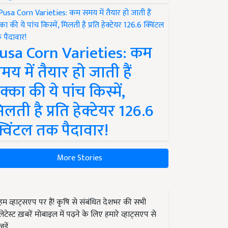
usa Corn Varieties: कम
मय में तैयार हो जाती हैं
क्का की ये पांच किस्में,
िलती है प्रति हेक्टेयर 126.6
्विंटल तक पैदावार!
More Stories
हम व्हाट्सएप पर हैं! कृषि से संबंधित देशभर की सभी
लेटेस्ट ख़बरें मोबाइल में पढ़ने के लिए हमारे व्हाट्सएप से
जुड़ें.