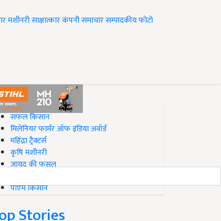
ार
मशीनरी
साक्षात्कार
कंपनी समाचार
सम्पादकीय
फोटो
op on Krishi Jagran
सफल किसान
मिलेनियर फार्मर ऑफ इंडिया अवॉर्ड
महिंद्रा ट्रैक्टर्स
कृषि मशीनरी
जायद की फसल
बिज़नेस आइडियाज
पीएम किसान
op Stories