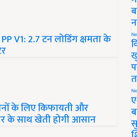
ब
न
 V1: 2.7 टन लोडिंग क्षमता के
Ne
टर
क
ख
प
त
Ne
ए
नों के लिए किफायती और
ब
ावर के साथ खेती होगी आसान
सु
श