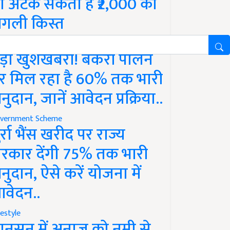
ो अटक सकती है ₹2,000 की
गली किस्त
vernment Scheme
ड़ी खुशखबरी! बकरी पालन
र मिल रहा है 60% तक भारी
नुदान, जानें आवेदन प्रक्रिया..
vernment Scheme
ुर्रा भैंस खरीद पर राज्य
रकार देंगी 75% तक भारी
नुदान, ऐसे करें योजना में
वेदन..
festyle
ानसून में अनाज को नमी से