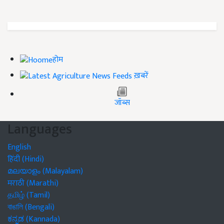
होम
ख़बरें
जॉब्स
Languages
English
हिंदी (Hindi)
മലയാളം (Malayalam)
मराठी (Marathi)
தமிழ் (Tamil)
বাঙালি (Bengali)
ಕನ್ನಡ (Kannada)