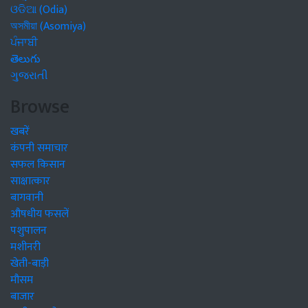
ଓଡିଆ (Odia)
অসমীয়া (Asomiya)
ਪੰਜਾਬੀ
తెలుగు
ગુજરાતી
Browse
खबरें
कंपनी समाचार
सफल किसान
साक्षात्कार
बागवानी
औषधीय फसलें
पशुपालन
मशीनरी
खेती-बाड़ी
मौसम
बाजार