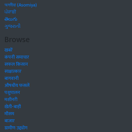
অসমীয়া (Asomiya)
ਪੰਜਾਬੀ
తెలుగు
ગુજરાતી
Browse
खबरें
कंपनी समाचार
सफल किसान
साक्षात्कार
बागवानी
औषधीय फसलें
पशुपालन
मशीनरी
खेती-बाड़ी
मौसम
बाजार
ग्रामीण उद्द्योग