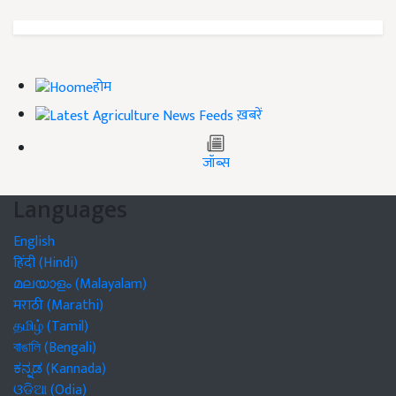
होम
ख़बरें
जॉब्स
Languages
English
हिंदी (Hindi)
മലയാളം (Malayalam)
मराठी (Marathi)
தமிழ் (Tamil)
বাঙালি (Bengali)
ಕನ್ನಡ (Kannada)
ଓଡିଆ (Odia)