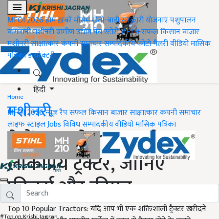
MFOI 2026
होम
ख़बरें
मौसम
खेती-बाड़ी
सरकारी योजनाएं
पशुपालन
बागवानी
मशीनरी
ग्रामीण उद्योग
वेब स्टोरी
#FTB
सफल किसान
बाजार
मशीनरी
साक्षात्कार
कंपनी समाचार
सम्पादकीय
फोटो गैलरी
वीडियो
मासिक
पत्रिका
डायरेक्टरी
हिंदी
Home
मशीनरी
MFOI 2026
न्यूज़ रैप
सफल किसान
बाजार
साक्षात्कार
कंपनी समाचार
लाइफ स्टाइल
Jobs
विविध
सम्पादकीय
वीडियो
मासिक पत्रिका
ये हैं भारत के 10 सबसे
लोकप्रिय ट्रैक्टर, जानिए
फीचर्स और कीमत
Top 10 Popular Tractors: यदि आप भी एक शक्तिशाली ट्रैक्टर खरीदने
#Top on Krishi Jagran