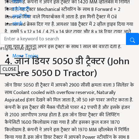
फोरम
किलोग्राम है. कंपनी ने अपने इस ट्रैक्टर को 1420 MM व्हीलबेस में निर्मित
डायरेक्टरी
किया है. यह ट्रैक्टर Mechanical स्टीयरिंग के साथ 8 Forward + 2
हमारी टीम
Reverse गियर वाले गियरबॉक्स में आता है. इस मिनी ट्रैक्टर में Oil
संपर्क
Immersed ब्रेक्स दिए गए है. आयशर 188 ट्रैक्टर में 2 व्हील ड्राइव दिया गया
है. इसमें 5 x 12 x 14 / 4.75 x 14 फ्रंट टायर और 8 x 18 रियर टायर आते
हैं. आयशर 188 ट्रैक्टर का एक्स शोरूम प्राइस 3.08 लाख से 3.23 लाख रुपये
रखा गया है. कंपनी अपने इस ट्रैक्टर के साथ 1 साल की वारंटी देती है.
#Top on Krishi Jagran
More Topics
4. जॉन डियर 5050 डी ट्रैक्टर (John
Deere 5050 D Tractor)
CLOSE
जॉन डियर 5050 डी ट्रैक्टर में आपको 2900 सीसी क्षमता वाला 3 सिलेंडर के
साथ Coolant cooled with overflow reservoir, Naturally
Aspirated इंजन देखने को मिल जाता है, जो 50 HP पावर जनरेट करता है.
कंपनी के इस ट्रैक्टर की मैक्स पीटीओ पावर 42 एचपी है और इसके इंजन
से 2100 आरपीएम उत्पन्न होता है. इस जॉन डियर ट्रैक्टर की लिफ्टिंग
कैपेसिटी 1600 किलोग्राम रखा गया है और इसका कुल वजन 1870
किलोग्राम है. कंपनी ने अपने इस ट्रैक्टर को 1970 MM व्हीलबेस में निर्मित
किया गया है. इस जॉन डियर ट्रैक्टर में आपको Power स्टीयरिंग के साथ 8