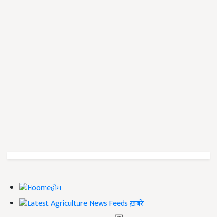
होम
ख़बरें