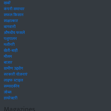
खबरें
कंपनी समाचार
सफल किसान
साक्षात्कार
बागवानी
औषधीय फसलें
पशुपालन
मशीनरी
खेती-बाड़ी
मौसम
बाजार
ग्रामीण उद्द्योग
सरकारी योजनाएं
लाइफ स्टाइल
सम्पादकीय
जॉब्स
डायरेक्टरी
Magazines