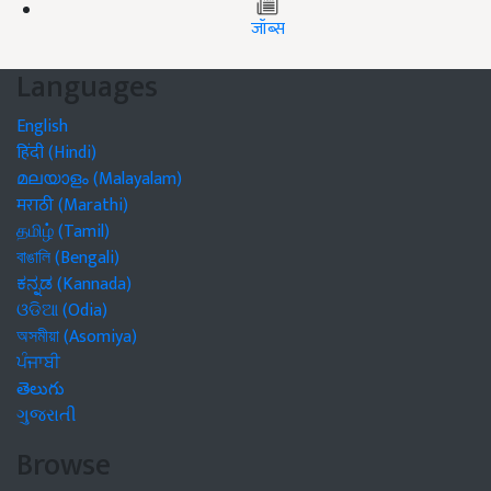
जॉब्स
Languages
English
हिंदी (Hindi)
മലയാളം (Malayalam)
मराठी (Marathi)
தமிழ் (Tamil)
বাঙালি (Bengali)
ಕನ್ನಡ (Kannada)
ଓଡିଆ (Odia)
অসমীয়া (Asomiya)
ਪੰਜਾਬੀ
తెలుగు
ગુજરાતી
Browse