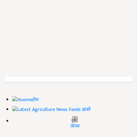
होम
ख़बरें
जॉब्स