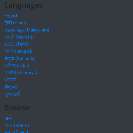
Languages
English
हिंदी (Hindi)
മലയാളം (Malayalam)
मराठी (Marathi)
தமிழ் (Tamil)
বাঙালি (Bengali)
ಕನ್ನಡ (Kannada)
ଓଡିଆ (Odia)
অসমীয়া (Asomiya)
ਪੰਜਾਬੀ
తెలుగు
ગુજરાતી
Browse
खबरें
कंपनी समाचार
सफल किसान