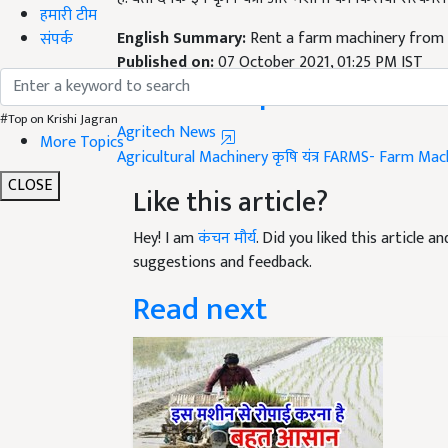
English Summary:
Rent a farm machinery from
हमारी टीम
Published on:
07 October 2021, 01:25 PM IST
संपर्क
Related Topics
Agritech News
#Top on Krishi Jagran
Agricultural Machinery
कृषि यंत्र
FARMS- Farm Mach
More Topics
Like this article?
CLOSE
Hey! I am
कंचन मौर्य
. Did you liked this article 
suggestions and feedback.
Read next