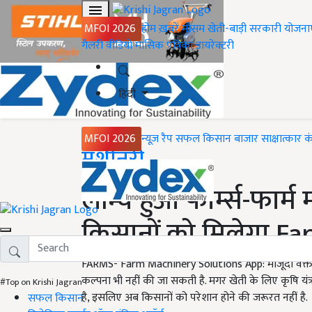
MFOI 2026
होम
ख़बरें
मौसम
खेती-बाड़ी
सरकारी योजना
गैलरी
वीडियो
मासिक पत्रिका
डायरेक्टरी
हिंदी
MFOI 2026
न्यूज़ रैप
सफल किसान
बाजार
साक्षात्कार
क
Home
मशीनरी
लॉन्च हुआ फार्म्स-फार
किसानों को मिलेगा F
FARMS- Farm Machinery Solutions App: मौजूदा वक्त में
कल्पना भी नहीं की जा सकती है. मगर खेती के लिए कृषि य
#Top on Krishi Jagran
है, इसलिए अब किसानों को परेशान होने की जरूरत नहीं है.
सफल किसान