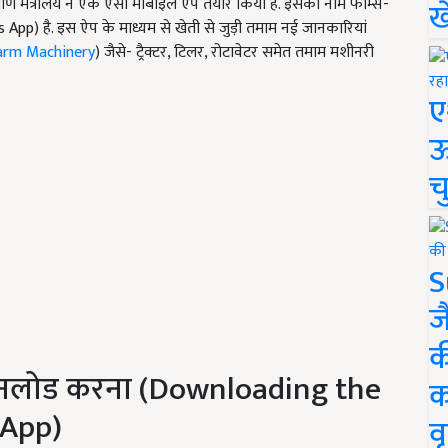
मंत्रालय ने एक ऐसा मोबाइल ऐप तैयार किया है. इसका नाम फार्म्स-
ख
p) है. इस ऐप के माध्यम से खेती से जुड़ी तमाम नई जानकारियां
arm Machinery
) जैसे- ट्रैक्टर, टिलर, रोटावेटर समेत तमाम मशीनरी
ए
ऊ
च
S
ज
क
डाउनलोड करना (Downloading the
क
 App)
वृ