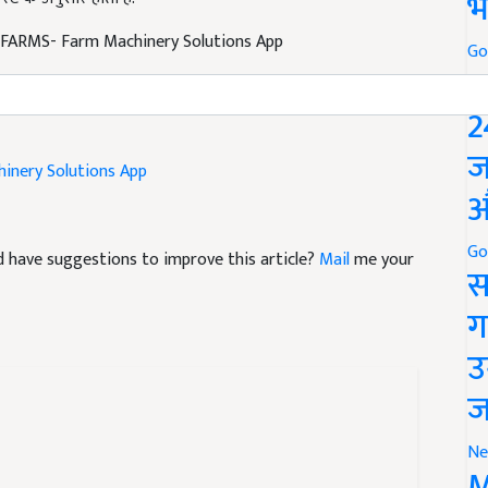
भ
 FARMS- Farm Machinery Solutions App
Go
P
2
inery Solutions App
ज
औ
and have suggestions to improve this article?
Mail
me your
Go
स
ग
उ
ज
Ne
M