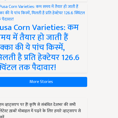
usa Corn Varieties: कम
मय में तैयार हो जाती हैं
क्का की ये पांच किस्में,
िलती है प्रति हेक्टेयर 126.6
्विंटल तक पैदावार!
More Stories
हम व्हाट्सएप पर हैं! कृषि से संबंधित देशभर की सभी
लेटेस्ट ख़बरें मोबाइल में पढ़ने के लिए हमारे व्हाट्सएप से
जुड़ें.