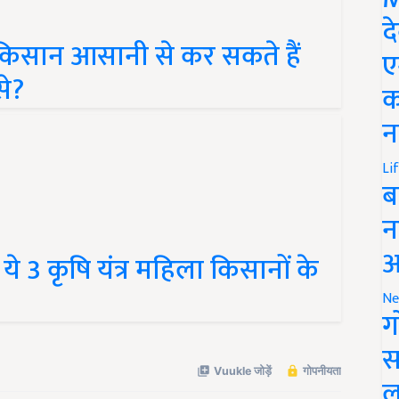
द
 किसान आसानी से कर सकते हैं
ए
े?
क
न
Li
ब
न
 3 कृषि यंत्र महिला किसानों के
आ
Ne
ग
स
ल