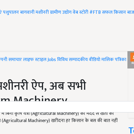
एं
पशुपालन
बागवानी
मशीनरी
ग्रामीण उद्योग
वेब स्टोरी
#FTB
सफल किसान
बाज
ंपनी समाचार
लाइफ स्टाइल
Jobs
विविध
सम्पादकीय
वीडियो
मासिक पत्रिका
#T
्म मशीनरी ऐप, अब सभी
arm Machinery
 बिना कृषि यंत्रों (Agricultural Machinery) की मदद से खेती की
ंत्र (Agricultural Machinery) खरीदना हर किसान के बस की बात नहीं
T