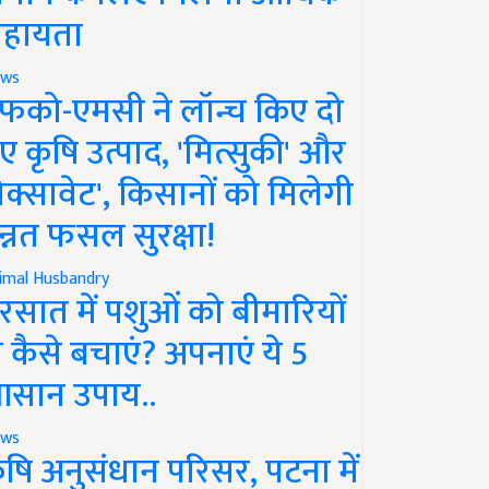
हायता
ws
फको-एमसी ने लॉन्च किए दो
ए कृषि उत्पाद, 'मित्सुकी' और
नेक्सावेट', किसानों को मिलेगी
न्नत फसल सुरक्षा!
imal Husbandry
रसात में पशुओं को बीमारियों
े कैसे बचाएं? अपनाएं ये 5
सान उपाय..
ws
ृषि अनुसंधान परिसर, पटना में