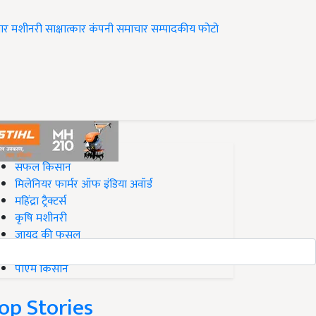
ार
मशीनरी
साक्षात्कार
कंपनी समाचार
सम्पादकीय
फोटो
op on Krishi Jagran
सफल किसान
मिलेनियर फार्मर ऑफ इंडिया अवॉर्ड
महिंद्रा ट्रैक्टर्स
कृषि मशीनरी
जायद की फसल
बिज़नेस आइडियाज
पीएम किसान
op Stories