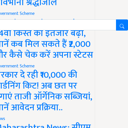
ावभीनी श्रद्धांजलि
vernment Scheme
M Kisan Yojana Update:
4वीं किस्त का इंतजार बढ़ा,
ानें कब मिल सकते हैं ₹2,000
र कैसे चेक करें अपना स्टेटस
vernment Scheme
रकार दे रही ₹10,000 की
ार्डनिंग किट! अब छत पर
गाएं ताजी ऑर्गेनिक सब्जियां,
ानें आवेदन प्रक्रिया..
ws
aharashtra News: सीएम