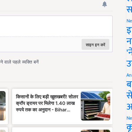
स
Ne
इ
न
'
उ
An
ब
स
आ
Ne
क