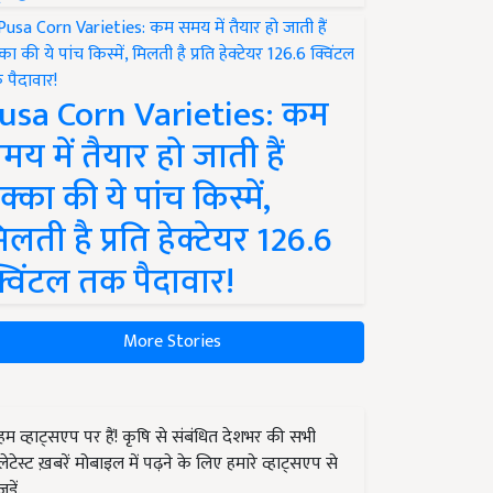
usa Corn Varieties: कम
मय में तैयार हो जाती हैं
क्का की ये पांच किस्में,
िलती है प्रति हेक्टेयर 126.6
्विंटल तक पैदावार!
More Stories
हम व्हाट्सएप पर हैं! कृषि से संबंधित देशभर की सभी
लेटेस्ट ख़बरें मोबाइल में पढ़ने के लिए हमारे व्हाट्सएप से
जुड़ें.