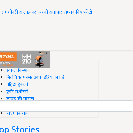
ार
मशीनरी
साक्षात्कार
कंपनी समाचार
सम्पादकीय
फोटो
op on Krishi Jagran
सफल किसान
मिलेनियर फार्मर ऑफ इंडिया अवॉर्ड
महिंद्रा ट्रैक्टर्स
कृषि मशीनरी
जायद की फसल
बिज़नेस आइडियाज
पीएम किसान
op Stories