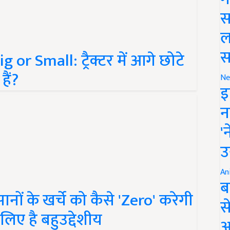
स
ल
or Small: ट्रैक्टर में आगे छोटे
स
हैं?
Ne
इ
न
'
उ
An
ब
ों के खर्चे को कैसे 'Zero' करेगी
स
लिए है बहुउद्देशीय
आ