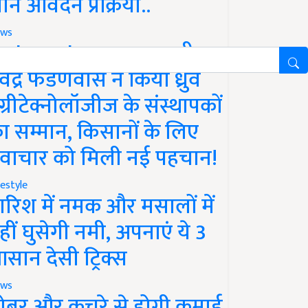
ानें आवेदन प्रक्रिया..
ws
aharashtra News: सीएम
ेवेंद्र फडणवीस ने किया ध्रुव
ग्रीटेक्नोलॉजीज के संस्थापकों
ा सम्मान, किसानों के लिए
वाचार को मिली नई पहचान!
festyle
ारिश में नमक और मसालों में
हीं घुसेगी नमी, अपनाएं ये 3
सान देसी ट्रिक्स
ws
ोबर और कचरे से होगी कमाई,