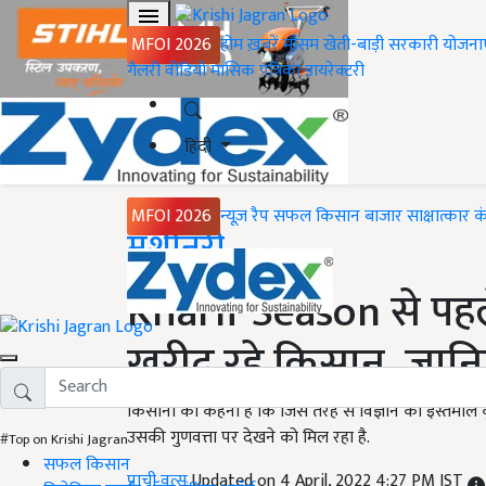
MFOI 2026
होम
ख़बरें
मौसम
खेती-बाड़ी
सरकारी योजना
गैलरी
वीडियो
मासिक पत्रिका
डायरेक्टरी
हिंदी
MFOI 2026
न्यूज़ रैप
सफल किसान
बाजार
साक्षात्कार
क
Home
मशीनरी
Kharif Season से पहल
खरीद रहे किसान, जानि
किसानों का कहना है कि जिस तरह से विज्ञान का इस्तेमाल
उसकी गुणवत्ता पर देखने को मिल रहा है.
#Top on Krishi Jagran
सफल किसान
प्राची वत्स
Updated on 4 April, 2022 4:27 PM IST