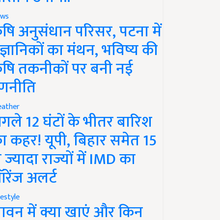
ws
ृषि अनुसंधान परिसर, पटना में
ैज्ञानिकों का मंथन, भविष्य की
ृषि तकनीकों पर बनी नई
णनीति
ather
गले 12 घंटों के भीतर बारिश
ा कहर! यूपी, बिहार समेत 15
े ज्यादा राज्यों में IMD का
रेंज अलर्ट
festyle
ावन में क्या खाएं और किन