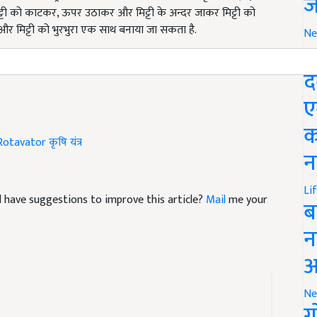
ज
 और मिट्टी को भुरभुरा एक साथ बनाया जा सकता है.
Ne
ady for the Kharif season, buying agricultural machinery
M
द
ए
Rotavator
कृषि यंत्र
क
न
and have suggestions to improve this article?
Mail
me your
Li
ब
न
आ
Ne
ग