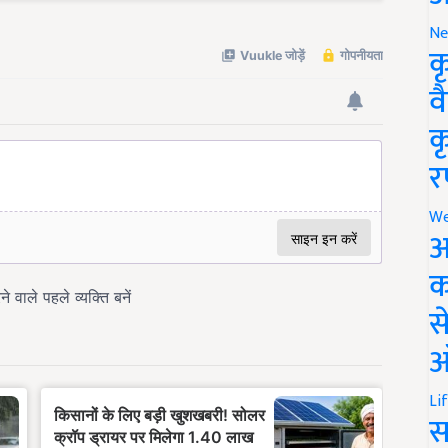
Ne
क
व
क
र
We
अ
क
स
ऑ
Li
स