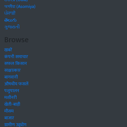
অসমীয়া (Asomiya)
ਪੰਜਾਬੀ
తెలుగు
ગુજરાતી
Browse
खबरें
कंपनी समाचार
सफल किसान
साक्षात्कार
बागवानी
औषधीय फसलें
पशुपालन
मशीनरी
खेती-बाड़ी
मौसम
बाजार
ग्रामीण उद्द्योग