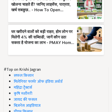
#Top on Krishi Jagran
सफल किसान
मिलेनियर फार्मर ऑफ इंडिया अवॉर्ड
महिंद्रा ट्रैक्टर्स
कृषि मशीनरी
जायद की फसल
बिज़नेस आइडियाज
पीएम किसान