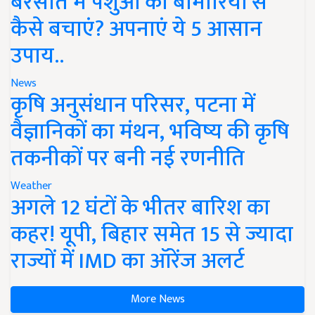
बरसात में पशुओं को बीमारियों से
कैसे बचाएं? अपनाएं ये 5 आसान
उपाय..
News
कृषि अनुसंधान परिसर, पटना में
वैज्ञानिकों का मंथन, भविष्य की कृषि
तकनीकों पर बनी नई रणनीति
Weather
अगले 12 घंटों के भीतर बारिश का
कहर! यूपी, बिहार समेत 15 से ज्यादा
राज्यों में IMD का ऑरेंज अलर्ट
More News