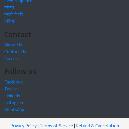
Events Update
फोरम
फोटो गैलरी
वीडियो
Contact
About Us
Contact Us
Careers
Follow us
Facebook
Twitter
LinkedIn
Instagram
WhatsApp
Privacy Policy
|
Terms of Service
|
Refund & Cancellation