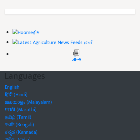
होम
ख़बरें
जॉब्स
Languages
English
हिंदी (Hindi)
മലയാളം (Malayalam)
मराठी (Marathi)
தமிழ் (Tamil)
বাঙালি (Bengali)
ಕನ್ನಡ (Kannada)
ଓଡିଆ (Odia)