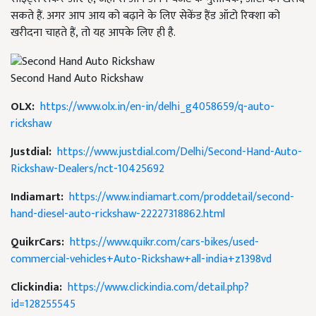
सकते हैं. अगर आप आय को बढ़ाने के लिए सेकेंड हैंड ऑटो रिक्शा को
खरीदना चाहते हैं, तो यह आपके लिए ही है.
Second Hand Auto Rickshaw
OLX:
https://www.olx.in/en-in/delhi_g4058659/q-auto-
rickshaw
Justdial:
https://www.justdial.com/Delhi/Second-Hand-Auto-
Rickshaw-Dealers/nct-10425692
Indiamart:
https://www.indiamart.com/proddetail/second-
hand-diesel-auto-rickshaw-22227318862.html
QuikrCars:
https://www.quikr.com/cars-bikes/used-
commercial-vehicles+Auto-Rickshaw+all-india+z1398vd
Clickindia:
https://www.clickindia.com/detail.php?
id=128255545