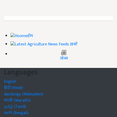
होम
ख़बरें
जॉब्स
Languages
English
हिंदी (Hindi)
മലയാളം (Malayalam)
मराठी (Marathi)
தமிழ் (Tamil)
বাঙালি (Bengali)