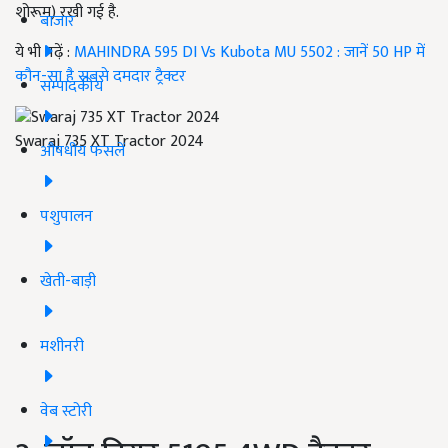
शोरूम) रखी गई है.
बाजार
ये भी पढ़ें :
MAHINDRA 595 DI Vs Kubota MU 5502 : जानें 50 HP में
कौन-सा है सबसे दमदार ट्रैक्टर
सम्पादकीय
Swaraj 735 XT Tractor 2024
औषधीय फसलें
पशुपालन
खेती-बाड़ी
मशीनरी
वेब स्टोरी