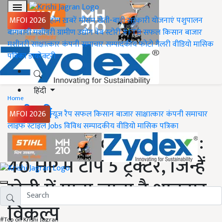
MFOI 2026
होम
ख़बरें
मौसम
खेती-बाड़ी
सरकारी योजनाएं
पशुपालन
बागवानी
मशीनरी
ग्रामीण उद्योग
वेब स्टोरी
#FTB
सफल किसान
बाजार
मशीनरी
साक्षात्कार
कंपनी समाचार
सम्पादकीय
फोटो गैलरी
वीडियो
मासिक
पत्रिका
डायरेक्टरी
हिंदी
Home
मशीनरी
MFOI 2026
न्यूज़ रैप
सफल किसान
बाजार
साक्षात्कार
कंपनी समाचार
लाइफ स्टाइल
Jobs
विविध
सम्पादकीय
वीडियो
मासिक पत्रिका
Top 5 Tractor in 40 HP :
40 HP में टॉप 5 ट्रैक्टर, जिन्हें
खेती में माना जाता है शानदार
विकल्प
#Top on Krishi Jagran