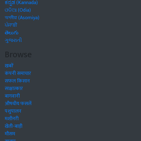
ಕನ್ನಡ (Kannada)
ଓଡିଆ (Odia)
অসমীয়া (Asomiya)
ਪੰਜਾਬੀ
తెలుగు
ગુજરાતી
Browse
खबरें
कंपनी समाचार
सफल किसान
साक्षात्कार
बागवानी
औषधीय फसलें
पशुपालन
मशीनरी
खेती-बाड़ी
मौसम