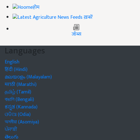
होम
ख़बरें
जॉब्स
Languages
English
हिंदी (Hindi)
മലയാളം (Malayalam)
मराठी (Marathi)
தமிழ் (Tamil)
বাঙালি (Bengali)
ಕನ್ನಡ (Kannada)
ଓଡିଆ (Odia)
অসমীয়া (Asomiya)
ਪੰਜਾਬੀ
తెలుగు