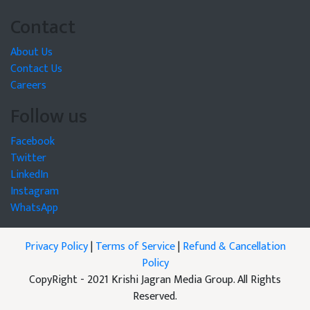
Contact
About Us
Contact Us
Careers
Follow us
Facebook
Twitter
LinkedIn
Instagram
WhatsApp
Privacy Policy
|
Terms of Service
|
Refund & Cancellation
Policy
CopyRight - 2021 Krishi Jagran Media Group. All Rights
Reserved.