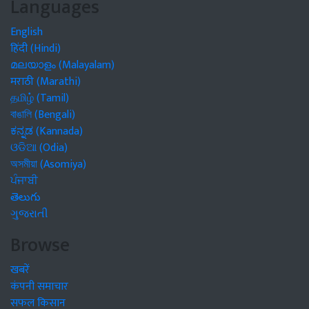
Languages
English
हिंदी (Hindi)
മലയാളം (Malayalam)
मराठी (Marathi)
தமிழ் (Tamil)
বাঙালি (Bengali)
ಕನ್ನಡ (Kannada)
ଓଡିଆ (Odia)
অসমীয়া (Asomiya)
ਪੰਜਾਬੀ
తెలుగు
ગુજરાતી
Browse
खबरें
कंपनी समाचार
सफल किसान