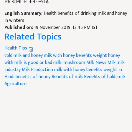
और खांसी को कम करते हैं.
English Summary:
Health benefits of drinking milk and honey
in winters
Published on:
19 November 2019, 12:45 PM IST
Related Topics
Health Tips
cold milk and honey
milk with honey benefits weight
honey
with milk is good or bad
milki mushroom
Milk News
Milk
milk
industry
Milk Production
milk with honey benefits weight in
Hindi
benefits of honey
Benefits of milk
Benefits of haldi milk
Agriculture