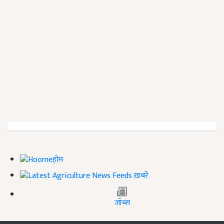
होम
ख़बरें
जॉब्स