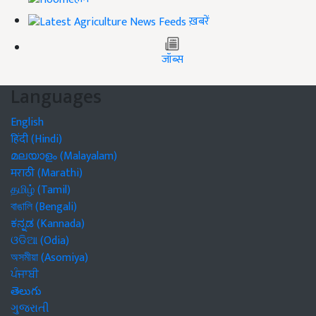
ख़बरें
जॉब्स
Languages
English
हिंदी (Hindi)
മലയാളം (Malayalam)
मराठी (Marathi)
தமிழ் (Tamil)
বাঙালি (Bengali)
ಕನ್ನಡ (Kannada)
ଓଡିଆ (Odia)
অসমীয়া (Asomiya)
ਪੰਜਾਬੀ
తెలుగు
ગુજરાતી