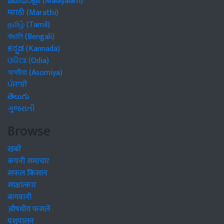
മലയാളം (Malayalam)
मराठी (Marathi)
தமிழ் (Tamil)
বাঙালি (Bengali)
ಕನ್ನಡ (Kannada)
ଓଡିଆ (Odia)
অসমীয়া (Asomiya)
ਪੰਜਾਬੀ
తెలుగు
ગુજરાતી
Browse
खबरें
कंपनी समाचार
सफल किसान
साक्षात्कार
बागवानी
औषधीय फसलें
पशुपालन