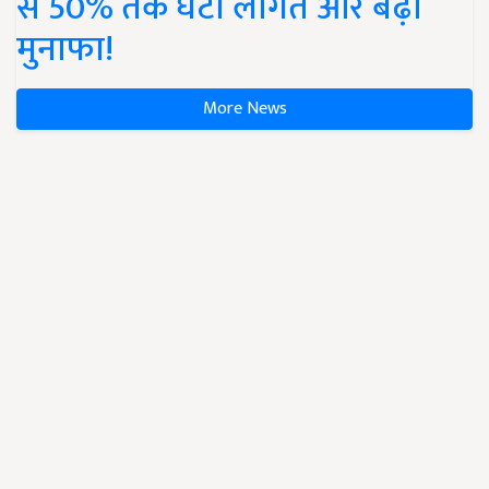
से 50% तक घटी लागत और बढ़ा
मुनाफा!
More News