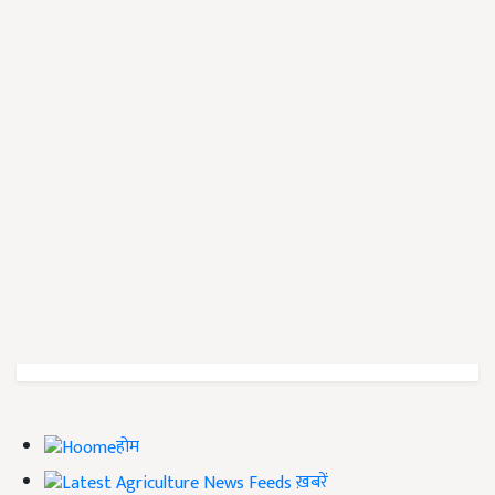
होम
ख़बरें