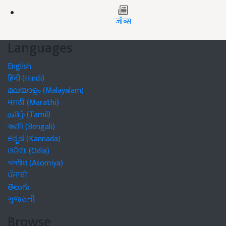
जॉब्स
Languages
English
हिंदी (Hindi)
മലയാളം (Malayalam)
मराठी (Marathi)
தமிழ் (Tamil)
বাঙালি (Bengali)
ಕನ್ನಡ (Kannada)
ଓଡିଆ (Odia)
অসমীয়া (Asomiya)
ਪੰਜਾਬੀ
తెలుగు
ગુજરાતી
Browse