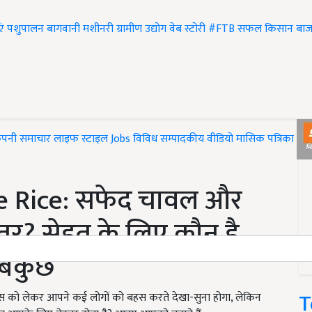
एं
पशुपालन
बागवानी
मशीनरी
ग्रामीण उद्योग
वेब स्टोरी
#FTB
सफल किसान
बाज
ंपनी समाचार
लाइफ स्टाइल
Jobs
विविध
सम्पादकीय
वीडियो
मासिक पत्रिका
#T
e Rice: सफेद चावल और
 अंतर? सेहत के लिए कौन है
 सबकुछ
T
इस को लेकर आपने कई लोगों को बहस करते देखा-सुना होगा, लेकिन