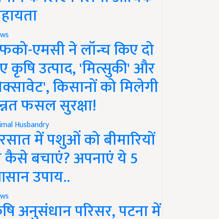
हायता
ws
फको-एमसी ने लॉन्च किए दो
ए कृषि उत्पाद, 'मित्सुकी' और
नेक्सावेट', किसानों को मिलेगी
न्नत फसल सुरक्षा!
imal Husbandry
रसात में पशुओं को बीमारियों
े कैसे बचाएं? अपनाएं ये 5
सान उपाय..
ws
ृषि अनुसंधान परिसर, पटना में