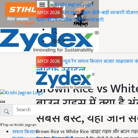
MFOI 2026
होम
ख़बरें
मौसम
खेती-बाड़ी
सरकारी योजना
गैलरी
वीडियो
मासिक पत्रिका
डायरेक्टरी
हिंदी
MFOI 2026
न्यूज़ रैप
सफल किसान
बाजार
साक्षात्कार
क
Home
लाइफ स्टाइल
Brown Rice vs Whit
ब्राउन राइस में क्या है
सबसे बेस्ट, यहां जानें
#Top on Krishi Jagran
Brown Rice vs White Rice: व्हाइट राइस और ब्राउन रा
सफल किसान