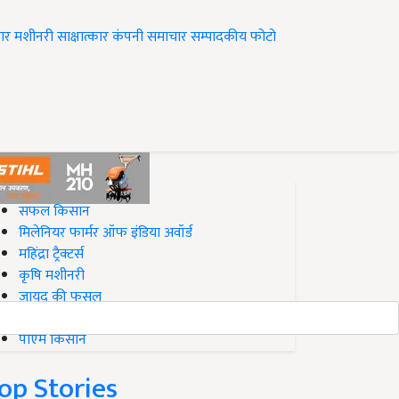
ार
मशीनरी
साक्षात्कार
कंपनी समाचार
सम्पादकीय
फोटो
op on Krishi Jagran
सफल किसान
मिलेनियर फार्मर ऑफ इंडिया अवॉर्ड
महिंद्रा ट्रैक्टर्स
कृषि मशीनरी
जायद की फसल
बिज़नेस आइडियाज
पीएम किसान
op Stories