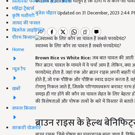
क्या सच में आपको भी मालूम है कि दोनों में से कौन-सा च
मिलेनियर फार्मर ऑफ इंडिया अवॉर्ड
महिंद्रा ट्रैक्टर्स
बृजेश चौहान
Updated on 31 December, 2023 2:44 
कृषि मशीनरी
जायद की फसल
बिज़नेस आइडियाज
पीएम किसान
स्वास्थ्य के लिए कौन सा चावल है सबसे फायदेमंद?
Home
Brown Rice vs White Rice:
जब बात चावल की आती है
फिर ब्राउन. चावल के मामले में ये चर्चा आम है. लेकिन, क्या
न्यूज़ रैप
फायदेमंद होता है. जहां एक ओर ब्राउन राइस अपनी बाहर
होते हैं, जो एक पौष्टिक और पौष्टिक स्वाद प्रदान करता ह
रोगाणु निकल जाते हैं, जिसके परिणामस्वरूप बनावट नरम हो
खबरें
समझ ही गए होंगे की कौन सा चावल सेहत के लिए बेहतर हो
की विशेषताओं और पोषक तत्वों के बारे में विस्तार से बताते है
सफल किसान
ब्राउन राइस के हेल्थ बेनिफिट
सरकारी योजनाएं
ब्राउन राइस, जिसे पोषण का पावरहाउस माना जाता है, विभिन्न