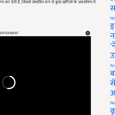
 कम कर देती है, जिससे संभावित रूप से कुछ खनिजों के अवशोषण में
स
Ne
इ
ERTISEMENT
न
'
उ
An
ब
स
आ
Ne
क