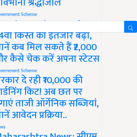
ावभीनी श्रद्धांजलि
vernment Scheme
M Kisan Yojana Update:
4वीं किस्त का इंतजार बढ़ा,
ानें कब मिल सकते हैं ₹2,000
र कैसे चेक करें अपना स्टेटस
vernment Scheme
रकार दे रही ₹10,000 की
ार्डनिंग किट! अब छत पर
गाएं ताजी ऑर्गेनिक सब्जियां,
ानें आवेदन प्रक्रिया..
ws
aharashtra News: सीएम