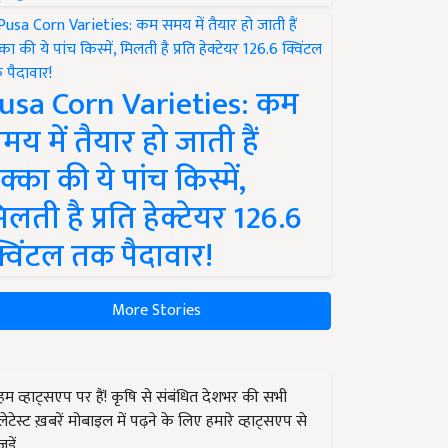
usa Corn Varieties: कम
मय में तैयार हो जाती हैं
क्का की ये पांच किस्में,
िलती है प्रति हेक्टेयर 126.6
्विंटल तक पैदावार!
More Stories
हम व्हाट्सएप पर हैं! कृषि से संबंधित देशभर की सभी
लेटेस्ट ख़बरें मोबाइल में पढ़ने के लिए हमारे व्हाट्सएप से
जुड़ें.