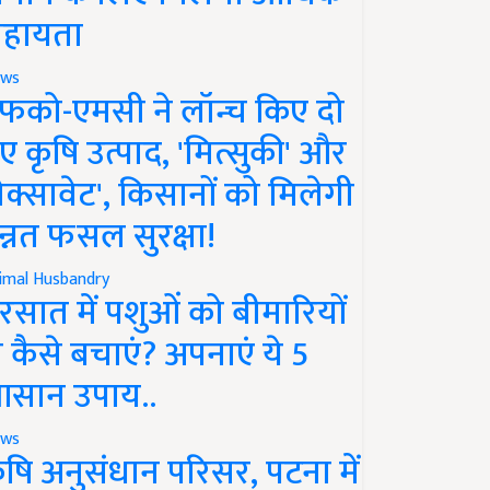
हायता
ws
फको-एमसी ने लॉन्च किए दो
ए कृषि उत्पाद, 'मित्सुकी' और
नेक्सावेट', किसानों को मिलेगी
न्नत फसल सुरक्षा!
imal Husbandry
रसात में पशुओं को बीमारियों
े कैसे बचाएं? अपनाएं ये 5
सान उपाय..
ws
ृषि अनुसंधान परिसर, पटना में