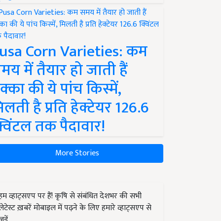
usa Corn Varieties: कम
मय में तैयार हो जाती हैं
क्का की ये पांच किस्में,
िलती है प्रति हेक्टेयर 126.6
्विंटल तक पैदावार!
More Stories
हम व्हाट्सएप पर हैं! कृषि से संबंधित देशभर की सभी
लेटेस्ट ख़बरें मोबाइल में पढ़ने के लिए हमारे व्हाट्सएप से
जुड़ें.