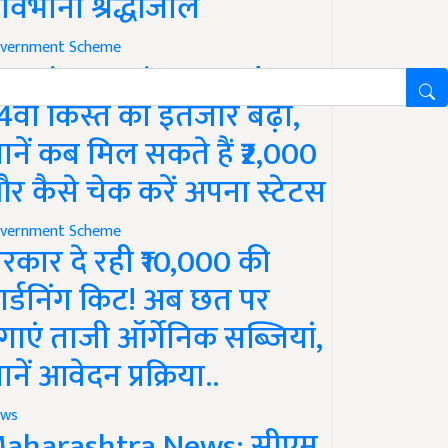
ावभीनी श्रद्धांजलि
vernment Scheme
M Kisan Yojana Update:
4वीं किस्त का इंतजार बढ़ा,
ानें कब मिल सकते हैं ₹2,000
र कैसे चेक करें अपना स्टेटस
vernment Scheme
रकार दे रही ₹10,000 की
ार्डनिंग किट! अब छत पर
गाएं ताजी ऑर्गेनिक सब्जियां,
ानें आवेदन प्रक्रिया..
ws
aharashtra News: सीएम