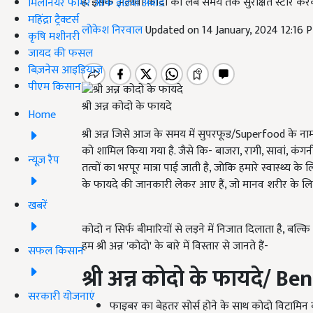
है. इसके अलावा कोदो को लंबे समय तक सुरक्षित स्टोर करके 
मिलेनियर फार्मर ऑफ इंडिया अवॉर्ड
महिंद्रा ट्रैक्टर्स
लोकेश निरवाल
Updated on 14 January, 2024 12:16 
कृषि मशीनरी
जायद की फसल
बिज़नेस आइडियाज
पीएम किसान
श्री अन्न कोदो के फायदे
Home
श्री अन्न जिसे आज के समय में सुपरफूड/Superfood के नाम
को शामिल किया गया है. जैसे कि- बाजरा, रागी, सावां, कंगन
न्यूज़ रैप
तत्वों का भरपूर मात्रा पाई जाती है, जोकि हमारे स्वास्थ्य
के फायदे की जानकारी लेकर आए हैं, जो मानव शरीर के लिए
खबरें
कोदो न सिर्फ बीमारियों से लड़ने में निजात दिलाता है, बल
हम श्री अन्न 'कोदो' के बारे में विस्तार से जानते हैं-
सफल किसान
श्री अन्न कोदो के फायदे
/
Ben
सरकारी योजनाएं
फाइबर का बेहतर सोर्स होने के साथ कोदो विटामिन 