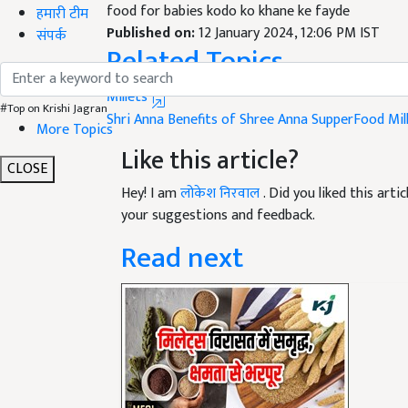
Published on:
12 January 2024, 12:06 PM IST
हमारी टीम
Related Topics
संपर्क
Millets
Shri Anna
Benefits of Shree Anna
SupperFood
Mil
#Top on Krishi Jagran
More Topics
Like this article?
CLOSE
Hey! I am
लोकेश निरवाल
. Did you liked this art
your suggestions and feedback.
Read next