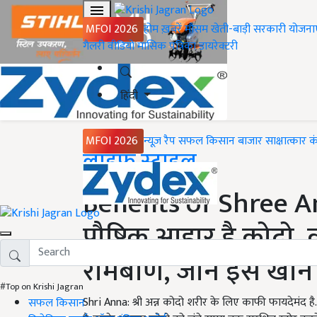
MFOI 2026
होम
ख़बरें
मौसम
खेती-बाड़ी
सरकारी योजना
गैलरी
वीडियो
मासिक पत्रिका
डायरेक्टरी
हिंदी
MFOI 2026
न्यूज़ रैप
सफल किसान
बाजार
साक्षात्कार
क
Home
लाइफ स्टाइल
Benefits of Shree A
पौष्टिक आहार है कोदो,
रामबाण, जानें इसे खाने
#Top on Krishi Jagran
Shri Anna: श्री अन्न कोदो शरीर के लिए काफी फायदेमंद ह
सफल किसान