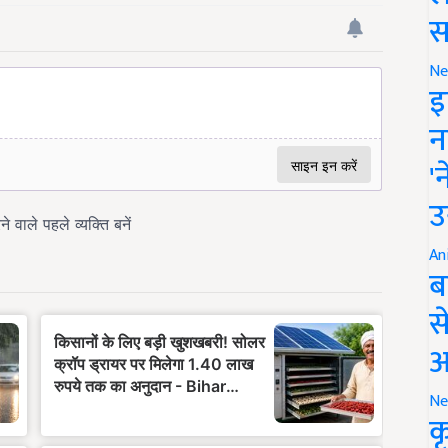
स
Ne
इ
न
'
उ
An
ब
स
आ
Ne
क