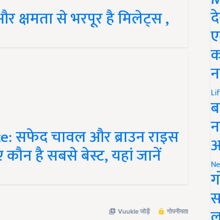
और क्षमता से भरपूर है मिलेट्स ,
द
ए
क
न
Li
ब
e: सफेद चावल और ब्राउन राइस
न
ए कौन है सबसे बेस्ट, यहां जानें
आ
Ne
ग
स
ल