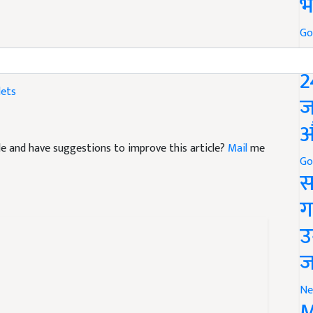
भ
Go
P
2
lets
ज
औ
icle and have suggestions to improve this article?
Mail
me
Go
स
ग
उ
ज
Ne
M