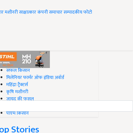
ार
मशीनरी
साक्षात्कार
कंपनी समाचार
सम्पादकीय
फोटो
op on Krishi Jagran
सफल किसान
मिलेनियर फार्मर ऑफ इंडिया अवॉर्ड
महिंद्रा ट्रैक्टर्स
कृषि मशीनरी
जायद की फसल
बिज़नेस आइडियाज
पीएम किसान
op Stories