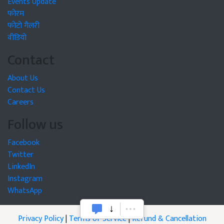
Events Update
फोरम
फोटो गैलरी
वीडियो
Contact
About Us
Contact Us
Careers
Follow us
Facebook
Twitter
LinkedIn
Instagram
WhatsApp
Privacy Policy
|
Terms of Service
|
Refund & Cancellation