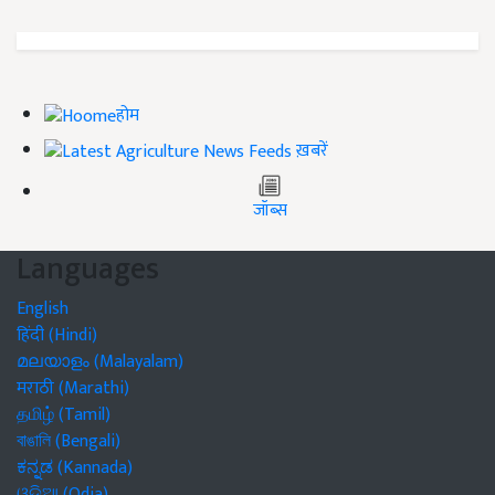
होम
ख़बरें
जॉब्स
Languages
English
हिंदी (Hindi)
മലയാളം (Malayalam)
मराठी (Marathi)
தமிழ் (Tamil)
বাঙালি (Bengali)
ಕನ್ನಡ (Kannada)
ଓଡିଆ (Odia)