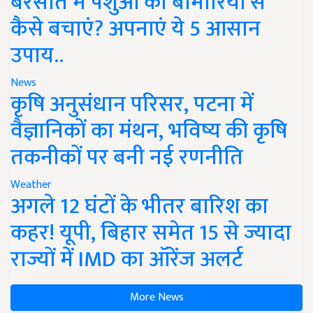
बरसात में पशुओं को बीमारियों से
कैसे बचाएं? अपनाएं ये 5 आसान
उपाय..
News
कृषि अनुसंधान परिसर, पटना में
वैज्ञानिकों का मंथन, भविष्य की कृषि
तकनीकों पर बनी नई रणनीति
Weather
अगले 12 घंटों के भीतर बारिश का
कहर! यूपी, बिहार समेत 15 से ज्यादा
राज्यों में IMD का ऑरेंज अलर्ट
More News