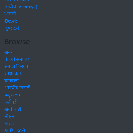
অসমীয়া (Asomiya)
ਪੰਜਾਬੀ
తెలుగు
ગુજરાતી
Browse
खबरें
कंपनी समाचार
सफल किसान
साक्षात्कार
बागवानी
औषधीय फसलें
पशुपालन
मशीनरी
खेती-बाड़ी
मौसम
बाजार
ग्रामीण उद्द्योग