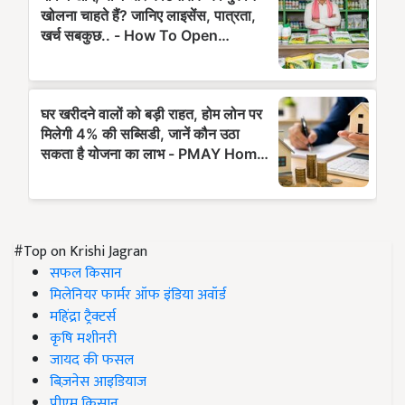
#Top on Krishi Jagran
सफल किसान
मिलेनियर फार्मर ऑफ इंडिया अवॉर्ड
महिंद्रा ट्रैक्टर्स
कृषि मशीनरी
जायद की फसल
बिज़नेस आइडियाज
पीएम किसान