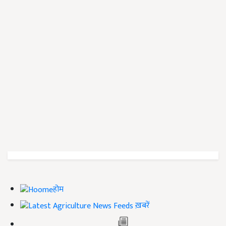
होम
ख़बरें