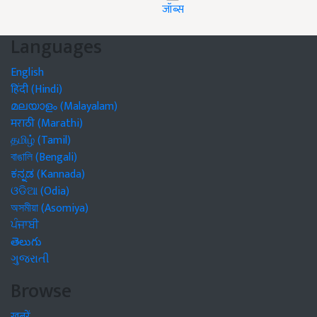
जॉब्स
Languages
English
हिंदी (Hindi)
മലയാളം (Malayalam)
मराठी (Marathi)
தமிழ் (Tamil)
বাঙালি (Bengali)
ಕನ್ನಡ (Kannada)
ଓଡିଆ (Odia)
অসমীয়া (Asomiya)
ਪੰਜਾਬੀ
తెలుగు
ગુજરાતી
Browse
खबरें