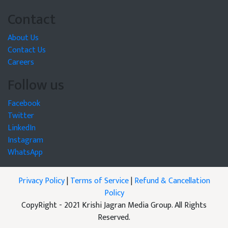
Contact
About Us
Contact Us
Careers
Follow us
Facebook
Twitter
LinkedIn
Instagram
WhatsApp
Privacy Policy
|
Terms of Service
|
Refund & Cancellation
Policy
CopyRight - 2021 Krishi Jagran Media Group. All Rights
Reserved.