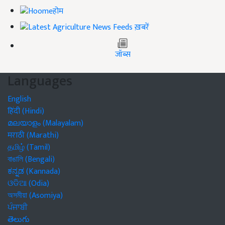
होम
ख़बरें
जॉब्स
Languages
English
हिंदी (Hindi)
മലയാളം (Malayalam)
मराठी (Marathi)
தமிழ் (Tamil)
বাঙালি (Bengali)
ಕನ್ನಡ (Kannada)
ଓଡିଆ (Odia)
অসমীয়া (Asomiya)
ਪੰਜਾਬੀ
తెలుగు