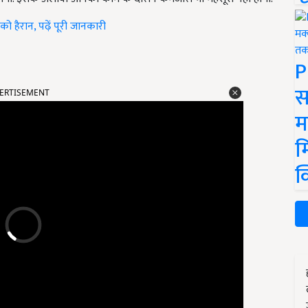
 हैरान, पढ़ें पूरी जानकारी
P
ERTISEMENT
स
म
म
क