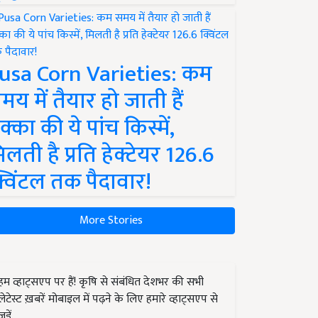
usa Corn Varieties: कम
मय में तैयार हो जाती हैं
क्का की ये पांच किस्में,
िलती है प्रति हेक्टेयर 126.6
्विंटल तक पैदावार!
More Stories
हम व्हाट्सएप पर हैं! कृषि से संबंधित देशभर की सभी
लेटेस्ट ख़बरें मोबाइल में पढ़ने के लिए हमारे व्हाट्सएप से
जुड़ें.