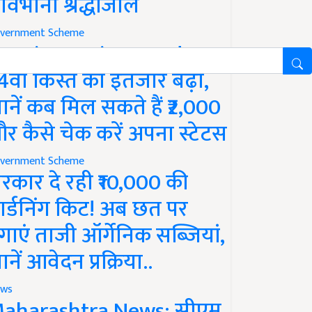
ावभीनी श्रद्धांजलि
vernment Scheme
M Kisan Yojana Update:
4वीं किस्त का इंतजार बढ़ा,
ानें कब मिल सकते हैं ₹2,000
र कैसे चेक करें अपना स्टेटस
vernment Scheme
रकार दे रही ₹10,000 की
ार्डनिंग किट! अब छत पर
गाएं ताजी ऑर्गेनिक सब्जियां,
ानें आवेदन प्रक्रिया..
ws
aharashtra News: सीएम