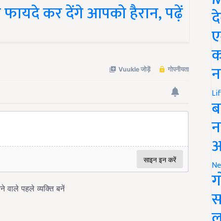
फायदे कर देंगे आपको हैरान, पढ़ें
द
ए
क
न
Li
ब
न
आ
Ne
ग
स
ल