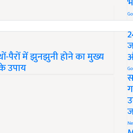
भ
Go
P
2
ज
-पैरों में झुनझुनी होने का मुख्य
औ
के उपाय
Go
स
ग
उ
ज
Ne
M