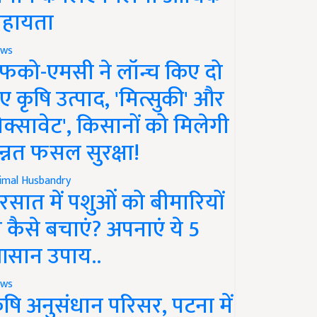
हायता
ws
फको-एमसी ने लॉन्च किए दो
ए कृषि उत्पाद, 'मित्सुकी' और
नेक्सावेट', किसानों को मिलेगी
न्नत फसल सुरक्षा!
imal Husbandry
रसात में पशुओं को बीमारियों
े कैसे बचाएं? अपनाएं ये 5
सान उपाय..
ws
ृषि अनुसंधान परिसर, पटना में