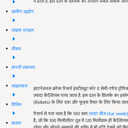
में होता है. इस दाल के छिलके का उपयोग सबसे अधिक जानवरों क
ग्रामीण उद्द्योग
लाइफ स्टाइल
मौसम
कंपनी समाचार
साक्षात्कार
इंटरनेशनल क्रॉप्स रिसर्च इंस्टीट्यूट फॉर द सेमी-एरिड ट्र
ज्यादा कैल्शियम पाया जाता है. इस दाल के छिलके का इ
(Rickets) के लिए दवा और फूड्स तैयार के लिए किया जाता
विविध
रिसर्च से पता चला है कि 100 ग्राम
अरहर बीज (tur seeds)
है, जो कि 100 मिलीलीटर दूध में 120 मिलीग्राम ही कैल्श
बाजार
रहेगा और सोचने-समझने की शक्ति में भी वृद्धि देखने को 