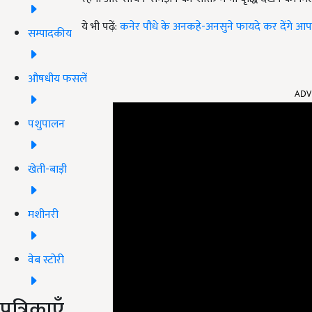
ये भी पढ़ें:
कनेर पौधे के अनकहे-अनसुने फायदे कर देंगे आपको
सम्पादकीय
औषधीय फसलें
ADV
पशुपालन
खेती-बाड़ी
मशीनरी
वेब स्टोरी
पत्रिकाएँ