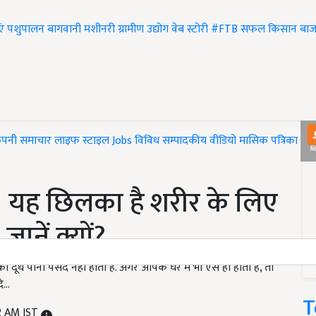
एं
पशुपालन
बागवानी
मशीनरी
ग्रामीण उद्योग
वेब स्टोरी
#FTB
सफल किसान
बाज
ंपनी समाचार
लाइफ स्टाइल
Jobs
विविध
सम्पादकीय
वीडियो
मासिक पत्रिका
#T
 यह छिलका है शरीर के लिए
जानें क्यों?
ो दूध पीना पसंद नहीं होता है. अगर आपके घर में भी ऐसे ही होता है, तो
...
T
2 AM IST