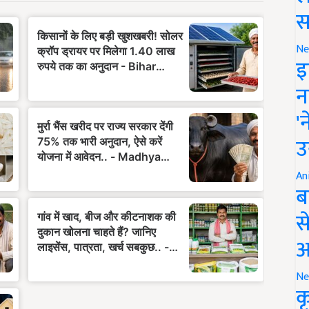
स
Ne
इ
न
'
उ
An
ब
स
आ
Ne
क