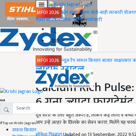
MFOI 2026
होम
ख़बरें
मौसम
खेती-बाड़ी
सरकारी योजना
गैलरी
वीडियो
मासिक पत्रिका
डायरेक्टरी
हिंदी
MFOI 2026
न्यूज़ रैप
सफल किसान
बाजार
साक्षात्कार
क
Home
लाइफ स्टाइल
Calcium Rich Pulse:
6 गुना ज्यादा फायदेमंद, 
दूध शरीर के लिए बहुत जरूरी है, लेकिन कई लोगों व बच्चों क
आप उन्हें अरहर के छिलके का सेवन कराएं. मिलेंगे यह फायदे
#Top on Krishi Jagran
सफल किसान
लोकेश निरवाल
Updated on 13 September, 2022 9:5