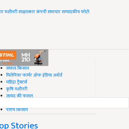
ार
मशीनरी
साक्षात्कार
कंपनी समाचार
सम्पादकीय
फोटो
op on Krishi Jagran
सफल किसान
मिलेनियर फार्मर ऑफ इंडिया अवॉर्ड
महिंद्रा ट्रैक्टर्स
कृषि मशीनरी
जायद की फसल
बिज़नेस आइडियाज
पीएम किसान
op Stories