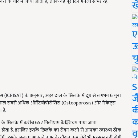
े चारे में किया जाता है, ताकि वह पूरे दिन एनर्जी से भरे रहें.
ख
ए
ऊ
च
S
ज
ॉपिक्स (ICRISAT) के अनुसार, अहर दाल के छिलके में दूध से लगभग 6 गुना
स्तेमाल सबसे अधिक ऑस्टियोपोरोसिस (Osteoporosis) और रिकेट्स
क
 है.
क
के छिलके में करीब 652 मिलीग्राम कैल्शियम पाया जाता
वृ
ियम होता है. इसलिए इसके छिलके का सेवन करने से आपका स्वास्थ्य ठीक
मिलेंगी. इसके अलावा आपको काम के दौरान कमजोरी भी महसूस नहीं होगी.