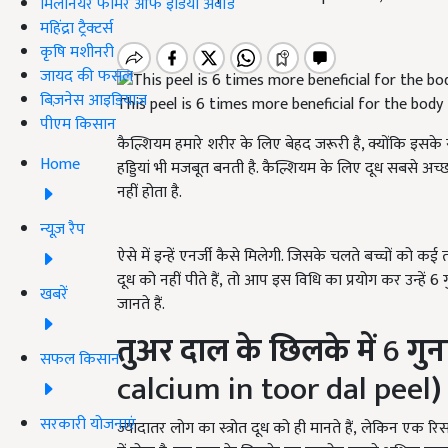
मिलेनियर फार्मर ऑफ इंडिया अवॉर्ड
महिंद्रा ट्रैक्टर्स
कृषि मशीनरी
जायद की फसल
बिज़नेस आइडियाज
This peel is 6 times more beneficial for the body
पीएम किसान
कैल्शियम हमारे शरीर के लिए बेहद जरूरी है, क्योंकि इसके
Home
हड्डियां भी मजबूत बनती है. कैल्शियम के लिए दूध सबसे अच्छ
नहीं होता है.
न्यूज़ रैप
ऐसे में इन्हें एनर्जी कैसे मिलेगी. जिसके चलते बच्चों को 
दूध को नहीं पीते हैं, तो आप इस विधि का प्रयोग कर उन्हें 6 
खबरें
जानते हैं.
तुअर दाल के छिलके में
6
गुन
सफल किसान
calcium in toor dal peel
)
सरकारी योजनाएं
ज्यादातर लोग का स्त्रोत दूध को ही मानते हैं, लेकिन एक रिस