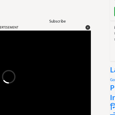
Subscribe
ERTISEMENT
L
Go
P
I
न