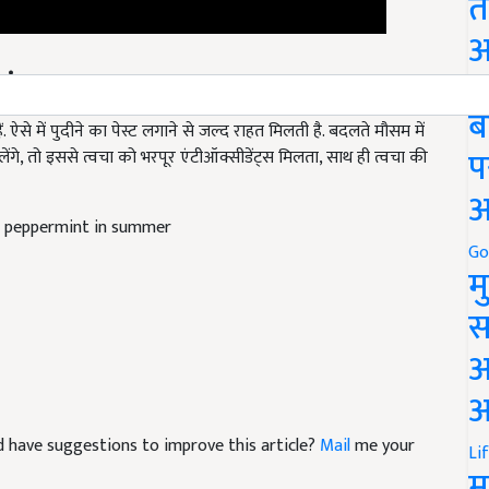
त
अ
एं
Go
ऐसे में पुदीने का पेस्ट लगाने से जल्द राहत मिलती है. बदलते मौसम में
ब
 लेंगे, तो इससे त्वचा को भरपूर एंटीऑक्सीडेंट्स मिलता, साथ ही त्वचा की
प
अ
th peppermint in summer
Go
म
स
अ
आ
and have suggestions to improve this article?
Mail
me your
Li
म