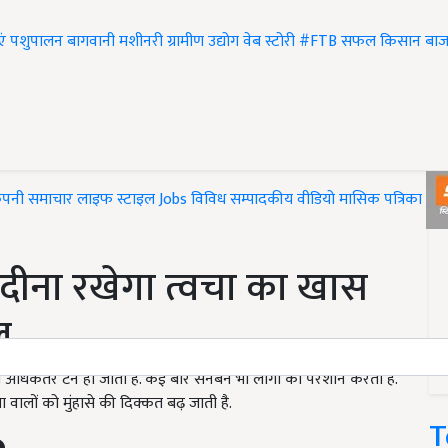
एं
पशुपालन
बागवानी
मशीनरी
ग्रामीण उद्योग
वेब स्टोरी
#FTB
सफल किसान
बाज
ंपनी समाचार
लाइफ स्टाइल
Jobs
विविध
सम्पादकीय
वीडियो
मासिक पत्रिका
#T
 पुदीना रखेगा त्वचा का खास
ल
े अधिकतर टैन हो जाती है. कई बार सनबर्न भी लोगों को परेशान करता है.
ालों को मुंहासे की दिक्कत बढ़ जाती है.
T