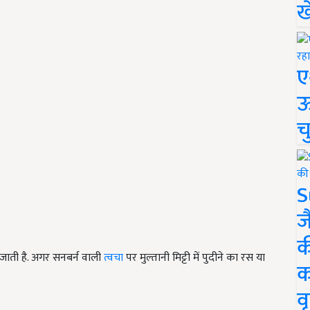
ख
ए
ऊ
च
S
ज
क
ो जाती है. अगर सनबर्न वाली
त्वचा
पर मुल्तानी मिट्टी में पुदीने का रस या
क
वृ