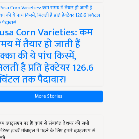
usa Corn Varieties: कम
मय में तैयार हो जाती हैं
क्का की ये पांच किस्में,
िलती है प्रति हेक्टेयर 126.6
्विंटल तक पैदावार!
More Stories
हम व्हाट्सएप पर हैं! कृषि से संबंधित देशभर की सभी
लेटेस्ट ख़बरें मोबाइल में पढ़ने के लिए हमारे व्हाट्सएप से
जुड़ें.