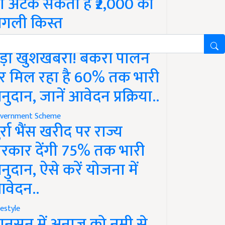
ो अटक सकती है ₹2,000 की
गली किस्त
vernment Scheme
ड़ी खुशखबरी! बकरी पालन
र मिल रहा है 60% तक भारी
नुदान, जानें आवेदन प्रक्रिया..
vernment Scheme
ुर्रा भैंस खरीद पर राज्य
रकार देंगी 75% तक भारी
नुदान, ऐसे करें योजना में
वेदन..
festyle
ानसून में अनाज को नमी से