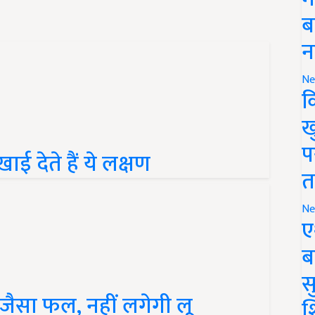
ब
न
Ne
क
ख
ई देते हैं ये लक्षण
प
त
Ne
ए
ब
सु
ड़े जैसा फल, नहीं लगेगी लू
श