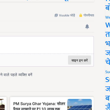
ब
We
W
त
भ
ज
च
Su
S
ज
ब
ज