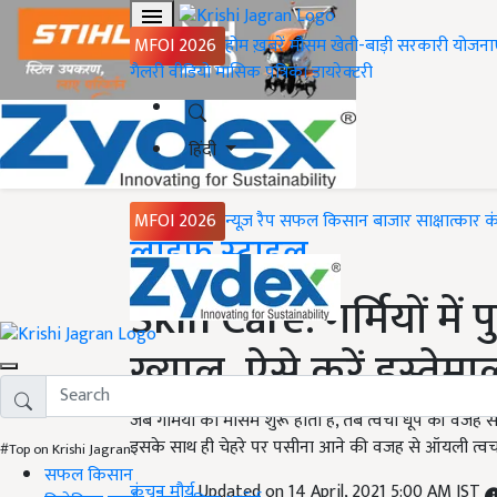
MFOI 2026
होम
ख़बरें
मौसम
खेती-बाड़ी
सरकारी योजना
गैलरी
वीडियो
मासिक पत्रिका
डायरेक्टरी
हिंदी
MFOI 2026
न्यूज़ रैप
सफल किसान
बाजार
साक्षात्कार
क
Home
लाइफ स्टाइल
Skin Care: गर्मियों में
ख्याल, ऐसे करें इस्तेमा
जब गर्मियों का मौसम शुरू होता है, तब त्वचा धूप की वजह स
इसके साथ ही चेहरे पर पसीना आने की वजह से ऑयली त्वचा व
#Top on Krishi Jagran
सफल किसान
कंचन मौर्य
Updated on 14 April, 2021 5:00 AM IST