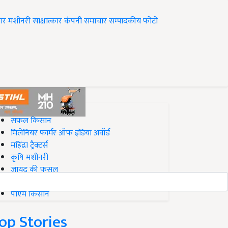
ार
मशीनरी
साक्षात्कार
कंपनी समाचार
सम्पादकीय
फोटो
op on Krishi Jagran
सफल किसान
मिलेनियर फार्मर ऑफ इंडिया अवॉर्ड
महिंद्रा ट्रैक्टर्स
कृषि मशीनरी
जायद की फसल
बिज़नेस आइडियाज
पीएम किसान
op Stories