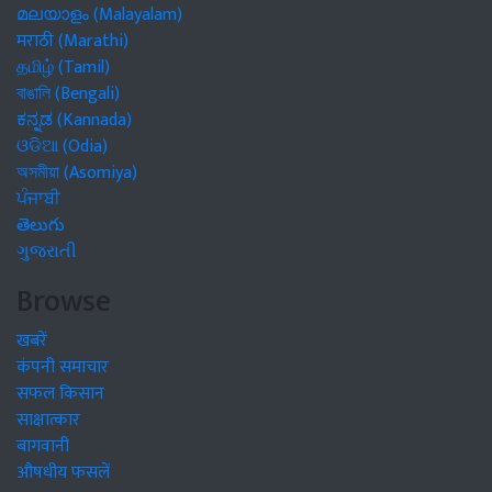
മലയാളം (Malayalam)
मराठी (Marathi)
தமிழ் (Tamil)
বাঙালি (Bengali)
ಕನ್ನಡ (Kannada)
ଓଡିଆ (Odia)
অসমীয়া (Asomiya)
ਪੰਜਾਬੀ
తెలుగు
ગુજરાતી
Browse
खबरें
कंपनी समाचार
सफल किसान
साक्षात्कार
बागवानी
औषधीय फसलें