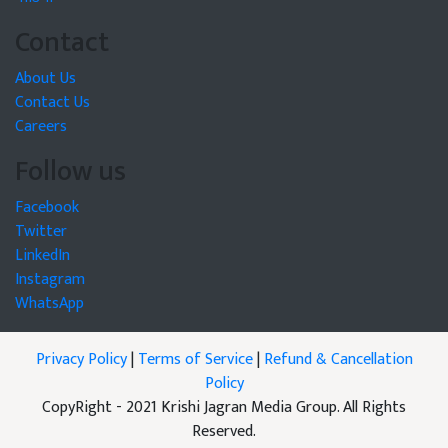
Contact
About Us
Contact Us
Careers
Follow us
Facebook
Twitter
LinkedIn
Instagram
WhatsApp
Privacy Policy
|
Terms of Service
|
Refund & Cancellation
Policy
CopyRight - 2021 Krishi Jagran Media Group. All Rights
Reserved.