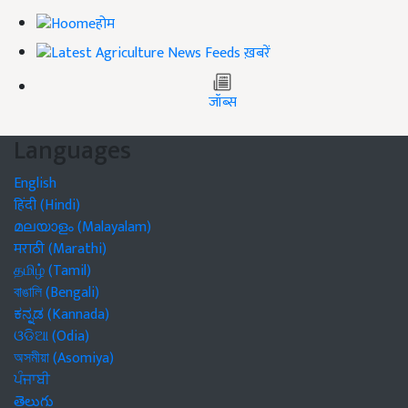
होम
ख़बरें
जॉब्स
Languages
English
हिंदी (Hindi)
മലയാളം (Malayalam)
मराठी (Marathi)
தமிழ் (Tamil)
বাঙালি (Bengali)
ಕನ್ನಡ (Kannada)
ଓଡିଆ (Odia)
অসমীয়া (Asomiya)
ਪੰਜਾਬੀ
తెలుగు