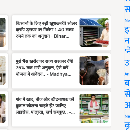
स
Ne
इ
न
'
उ
An
ब
स
आ
Ne
क