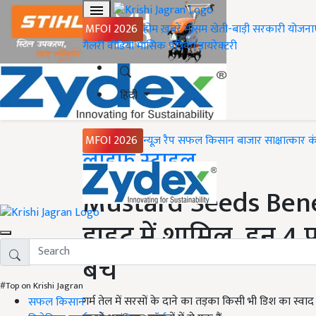
MFOI 2026
होम
ख़बरें
मौसम
खेती-बाड़ी
सरकारी योजना
गैलरी
वीडियो
मासिक पत्रिका
डायरेक्टरी
हिंदी
MFOI 2026
न्यूज़ रैप
सफल किसान
बाजार
साक्षात्कार
क
Home
लाइफ स्टाइल
Mustard Seeds Benefi
डाइट में शामिल, इन 4 प्
बचें
#Top on Krishi Jagran
गर्म तेल में सरसों के दाने का तड़का किसी भी डिश का स्वाद 
सफल किसान