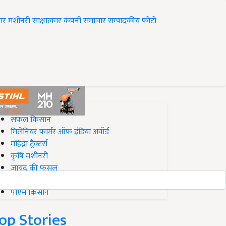
ार
मशीनरी
साक्षात्कार
कंपनी समाचार
सम्पादकीय
फोटो
op on Krishi Jagran
सफल किसान
मिलेनियर फार्मर ऑफ इंडिया अवॉर्ड
महिंद्रा ट्रैक्टर्स
कृषि मशीनरी
जायद की फसल
बिज़नेस आइडियाज
पीएम किसान
op Stories