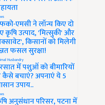
हायता
ws
फको-एमसी ने लॉन्च किए दो
ए कृषि उत्पाद, 'मित्सुकी' और
नेक्सावेट', किसानों को मिलेगी
न्नत फसल सुरक्षा!
imal Husbandry
रसात में पशुओं को बीमारियों
े कैसे बचाएं? अपनाएं ये 5
सान उपाय..
ws
ृषि अनुसंधान परिसर, पटना में