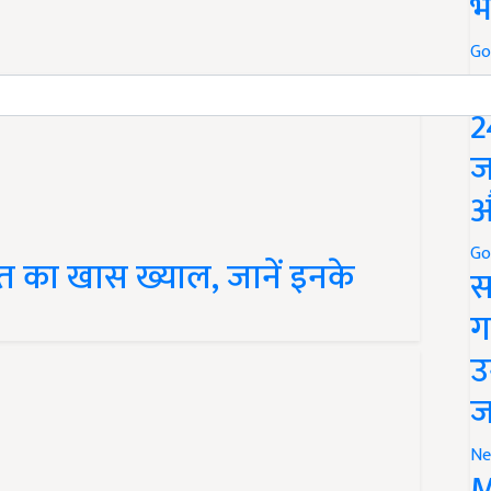
भ
Go
P
2
ज
औ
Go
ेहत का खास ख्याल, जानें इनके
स
ग
उ
ज
Ne
M