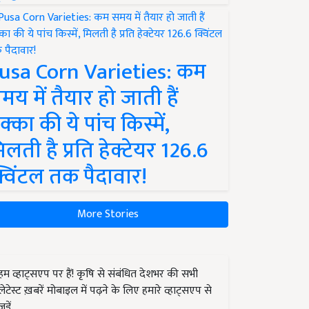
usa Corn Varieties: कम
मय में तैयार हो जाती हैं
क्का की ये पांच किस्में,
िलती है प्रति हेक्टेयर 126.6
्विंटल तक पैदावार!
More Stories
हम व्हाट्सएप पर हैं! कृषि से संबंधित देशभर की सभी
लेटेस्ट ख़बरें मोबाइल में पढ़ने के लिए हमारे व्हाट्सएप से
जुड़ें.