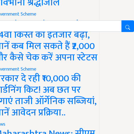
ावभीनी श्रद्धांजलि
vernment Scheme
M Kisan Yojana Update:
4वीं किस्त का इंतजार बढ़ा,
ानें कब मिल सकते हैं ₹2,000
र कैसे चेक करें अपना स्टेटस
vernment Scheme
रकार दे रही ₹10,000 की
ार्डनिंग किट! अब छत पर
गाएं ताजी ऑर्गेनिक सब्जियां,
ानें आवेदन प्रक्रिया..
ws
aharashtra News: सीएम