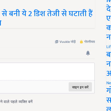
द
े बनी ये 2 डिश तेजी से घटाती हैं
ए
ि
क
न
Li
ब
न
आ
Ne
ग
स
ल