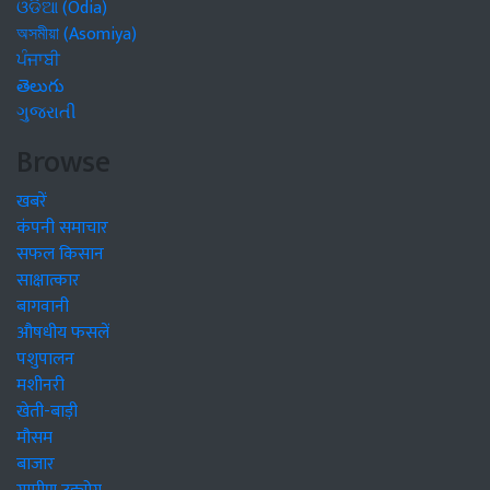
ଓଡିଆ (Odia)
অসমীয়া (Asomiya)
ਪੰਜਾਬੀ
తెలుగు
ગુજરાતી
Browse
खबरें
कंपनी समाचार
सफल किसान
साक्षात्कार
बागवानी
औषधीय फसलें
पशुपालन
मशीनरी
खेती-बाड़ी
मौसम
बाजार