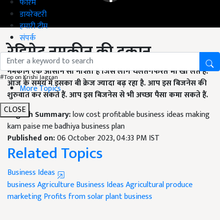
फोरम
डायरेक्टरी
हमारी टीम
संपर्क
रेडिमेट नमकीन की दुकान
नमकीन एक आसान सा नाश्ता है जिसे लोग चलते-फिरते भी खा लेते हैं.
#Top on Krishi Jagran
आज के समय में इसका बी क्रेज ज्यादा बढ़ रहा है. आप इस बिजनेस की
More Topics
शुरुवात कर सकते हैं. आप इस बिजनेस से भी अच्छा पैसा कमा सकते हैं.
CLOSE
English Summary:
low cost profitable business ideas making
kam paise me badhiya business plan
Published on:
06 October 2023, 04:33 PM IST
Related Topics
Business Ideas
business
Agriculture Business Ideas
Agricultural produce
marketing
Profits from solar plant business