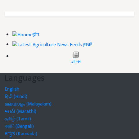
होम
ख़बरें
जॉब्स
Languages
English
हिंदी (Hindi)
മലയാളം (Malayalam)
मराठी (Marathi)
தமிழ் (Tamil)
বাঙালি (Bengali)
ಕನ್ನಡ (Kannada)