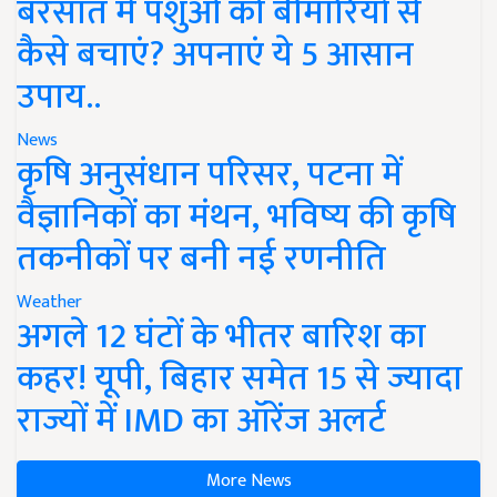
बरसात में पशुओं को बीमारियों से
कैसे बचाएं? अपनाएं ये 5 आसान
उपाय..
News
कृषि अनुसंधान परिसर, पटना में
वैज्ञानिकों का मंथन, भविष्य की कृषि
तकनीकों पर बनी नई रणनीति
Weather
अगले 12 घंटों के भीतर बारिश का
कहर! यूपी, बिहार समेत 15 से ज्यादा
राज्यों में IMD का ऑरेंज अलर्ट
More News