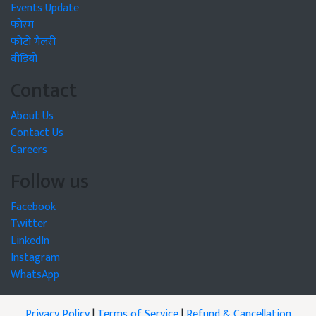
Events Update
फोरम
फोटो गैलरी
वीडियो
Contact
About Us
Contact Us
Careers
Follow us
Facebook
Twitter
LinkedIn
Instagram
WhatsApp
Privacy Policy
|
Terms of Service
|
Refund & Cancellation