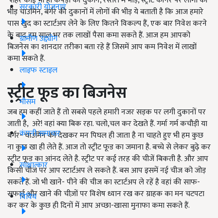
शहर कोई भी हो कपड़ों की दुकानें, रेस्तरां में भीड़, स्ट्रीट कॉर्नर पर लोगों की
सरकारी योजनाएं
भीड़ चाउमिन, बर्गर की दुकानों में लोगों की भीड़ ये बताती है कि आज हमारे
पास खुद का स्टार्टअप लेने के लिए कितने विकल्प हैं, एक बार निवेश करने
के बाद हम साल भर तक लाखों पैसा कमा सकते हैं. आज हम आपको
ग्रामीण उद्द्योग
बिजनेस का शानदार तरीका बता रहे हैं जिसमें आप कम निवेश में लाखों
कमा सकते हैं.
लाइफ स्टाइल
स्ट्रीट फूड का बिजनेस
मौसम
जब हम कहीं जाते हैं तो सबसे पहले हमारी नजर सड़क पर लगी दुकानों पर
जाती है, अरे! वहां क्या बिक रहा. चलो,चल कर देखते हैं. गर्मा गर्म कचौड़ी या
कंपनी समाचार
बर्गर- चाउमिन को देखकर मन पिघल ही जाता है ना चाहते हुए भी हम कुछ
ना कुछ खा ही लेते हैं. आज तो स्ट्रीट फूड का जमाना है. बच्चे से लेकर बुढ़े कर
स्ट्रीट फूड का आंनद लेते है. स्ट्रीट पर कई तरह की चीजें बिकती है. और आप
साक्षात्कार
किसी चीज पर आप स्टार्टअप ले सकते हैं. बस आप इसमें नई चीज को जोड़
सकते हैं. जो भी खाने- पीने की चीज का स्टार्टअप ले रहें है वहां की साफ-
सफाई और खाने की चीज़ों पर विशेष ध्यान रख कर ग्राहक का मन चटपटा
विविध
कर कर के कुछ ही दिनों में आप अच्छा-खासा मुनाफा कमा सकते हैं.