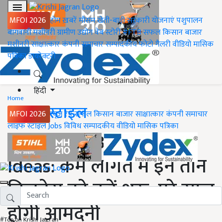
MFOI 2026
होम
ख़बरें
मौसम
खेती-बाड़ी
सरकारी योजनाएं
पशुपालन
बागवानी
मशीनरी
ग्रामीण उद्योग
वेब स्टोरी
#FTB
सफल किसान
बाजार
मशीनरी
साक्षात्कार
कंपनी समाचार
सम्पादकीय
फोटो गैलरी
वीडियो
मासिक
पत्रिका
डायरेक्टरी
हिंदी
Home
लाइफ स्टाइल
MFOI 2026
न्यूज़ रैप
सफल किसान
बाजार
साक्षात्कार
कंपनी समाचार
लाइफ स्टाइल
Jobs
विविध
सम्पादकीय
वीडियो
मासिक पत्रिका
Profitable Business
Ideas: कम लागत में इन तीन
बिजनेस को करें शुरू, पूरे साल
होगी आमदनी
#Top on Krishi Jagran