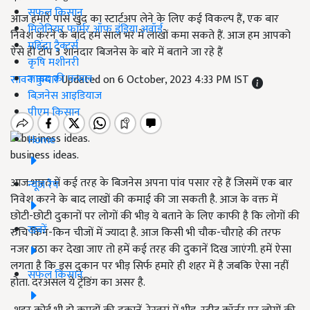
सफल किसान
आज हमारे पास खुद का स्टार्टअप लेने के लिए कई विकल्प हैं, एक बार
मिलेनियर फार्मर ऑफ इंडिया अवॉर्ड
निवेश करने के बाद हम साल भर में लाखों कमा सकते हैं. आज हम आपको
महिंद्रा ट्रैक्टर्स
ऐसे ही टॉप 3 शानदार बिजनेस के बारे में बताने जा रहे हैं
कृषि मशीनरी
जायद की फसल
सावन कुमार
Updated on 6 October, 2023 4:33 PM IST
बिज़नेस आइडियाज
पीएम किसान
Home
business ideas.
आज भारत में कई तरह के बिजनेस अपना पांव पसार रहे हैं जिसमें एक बार
न्यूज़ रैप
निवेश करने के बाद लाखों की कमाई की जा सकती है. आज के वक्त में
छोटी-छोटी दुकानों पर लोगों की भीड़ ये बताने के लिए काफी है कि लोगों की
खबरें
रुचि किन-किन चीजों में ज्यादा है. आज किसी भी चौक-चौराहे की तरफ
नजर उठा कर देखा जाए तो हमें कई तरह की दुकानें दिख जाएंगी. हमें ऐसा
लगता है कि इस दुकान पर भीड़ सिर्फ हमारे ही शहर में है जबकि ऐसा नहीं
सफल किसान
होता. दरअसल ये ट्रेंडिंग का असर है.