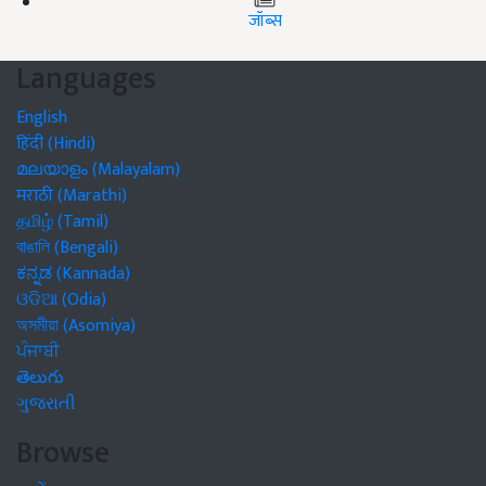
जॉब्स
Languages
English
हिंदी (Hindi)
മലയാളം (Malayalam)
मराठी (Marathi)
தமிழ் (Tamil)
বাঙালি (Bengali)
ಕನ್ನಡ (Kannada)
ଓଡିଆ (Odia)
অসমীয়া (Asomiya)
ਪੰਜਾਬੀ
తెలుగు
ગુજરાતી
Browse