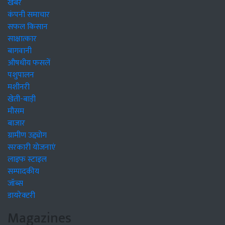
खबरें
कंपनी समाचार
सफल किसान
साक्षात्कार
बागवानी
औषधीय फसलें
पशुपालन
मशीनरी
खेती-बाड़ी
मौसम
बाजार
ग्रामीण उद्द्योग
सरकारी योजनाएं
लाइफ स्टाइल
सम्पादकीय
जॉब्स
डायरेक्टरी
Magazines