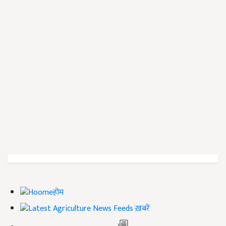
होम
ख़बरें