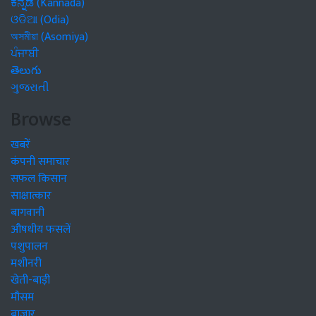
ಕನ್ನಡ (Kannada)
ଓଡିଆ (Odia)
অসমীয়া (Asomiya)
ਪੰਜਾਬੀ
తెలుగు
ગુજરાતી
Browse
खबरें
कंपनी समाचार
सफल किसान
साक्षात्कार
बागवानी
औषधीय फसलें
पशुपालन
मशीनरी
खेती-बाड़ी
मौसम
बाजार