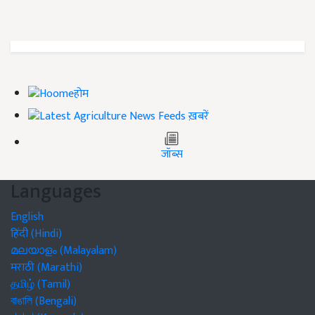
होम
ख़बरें
जॉब्स
Languages
English
हिंदी (Hindi)
മലയാളം (Malayalam)
मराठी (Marathi)
தமிழ் (Tamil)
বাঙালি (Bengali)