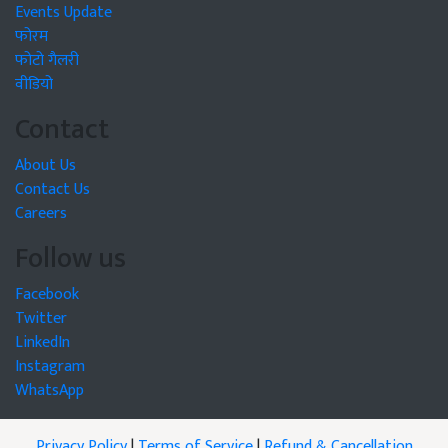
Events Update
फोरम
फोटो गैलरी
वीडियो
Contact
About Us
Contact Us
Careers
Follow us
Facebook
Twitter
LinkedIn
Instagram
WhatsApp
Privacy Policy
|
Terms of Service
|
Refund & Cancellation