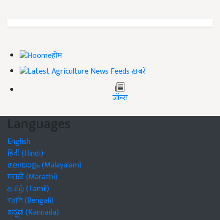
होम
ख़बरें
जॉब्स
Languages
English
हिंदी (Hindi)
മലയാളം (Malayalam)
मराठी (Marathi)
தமிழ் (Tamil)
বাঙালি (Bengali)
ಕನ್ನಡ (Kannada)