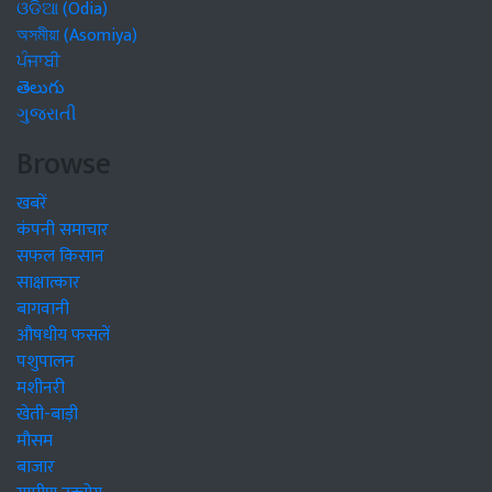
ଓଡିଆ (Odia)
অসমীয়া (Asomiya)
ਪੰਜਾਬੀ
తెలుగు
ગુજરાતી
Browse
खबरें
कंपनी समाचार
सफल किसान
साक्षात्कार
बागवानी
औषधीय फसलें
पशुपालन
मशीनरी
खेती-बाड़ी
मौसम
बाजार