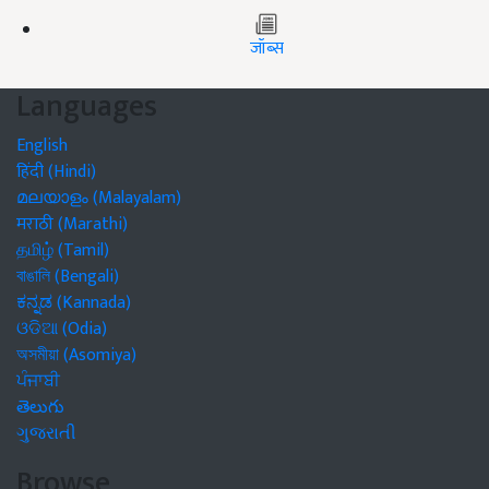
जॉब्स
Languages
English
हिंदी (Hindi)
മലയാളം (Malayalam)
मराठी (Marathi)
தமிழ் (Tamil)
বাঙালি (Bengali)
ಕನ್ನಡ (Kannada)
ଓଡିଆ (Odia)
অসমীয়া (Asomiya)
ਪੰਜਾਬੀ
తెలుగు
ગુજરાતી
Browse