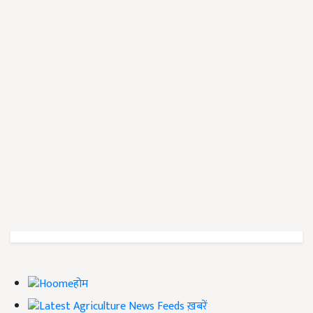
होम
ख़बरें