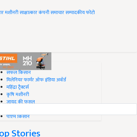
ार
मशीनरी
साक्षात्कार
कंपनी समाचार
सम्पादकीय
फोटो
op on Krishi Jagran
सफल किसान
मिलेनियर फार्मर ऑफ इंडिया अवॉर्ड
महिंद्रा ट्रैक्टर्स
कृषि मशीनरी
जायद की फसल
बिज़नेस आइडियाज
पीएम किसान
op Stories