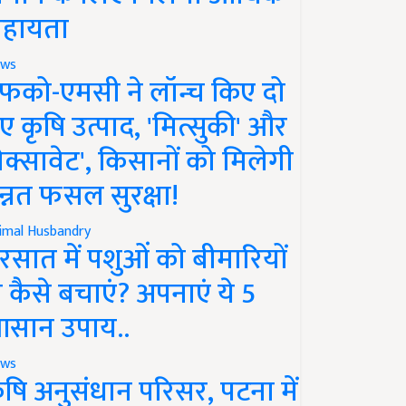
हायता
ws
फको-एमसी ने लॉन्च किए दो
ए कृषि उत्पाद, 'मित्सुकी' और
नेक्सावेट', किसानों को मिलेगी
न्नत फसल सुरक्षा!
imal Husbandry
रसात में पशुओं को बीमारियों
े कैसे बचाएं? अपनाएं ये 5
सान उपाय..
ws
ृषि अनुसंधान परिसर, पटना में