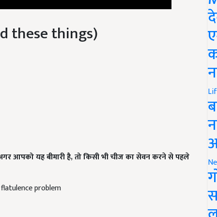
द
oid these things)
ए
क
न
Li
ब
न
आ
गर आपको यह बीमारी है, तो किसी भी चीज का सेवन करने से पहले
Ne
ग
flatulence problem
स
ल