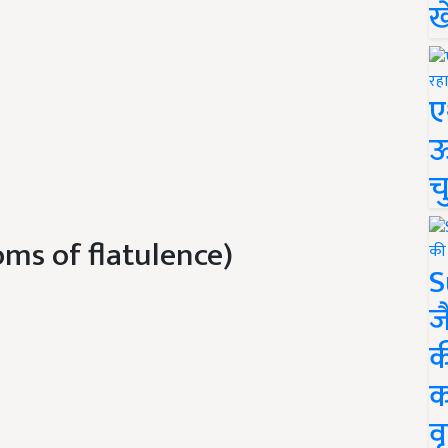
ख
ए
ऊ
च
oms of flatulence)
S
ज
क
क
वृ