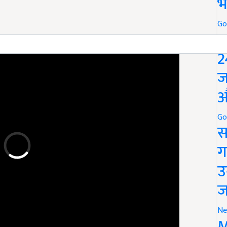
भ
Go
P
ERTISEMENT
2
ज
औ
Go
स
ग
उ
ज
Ne
M