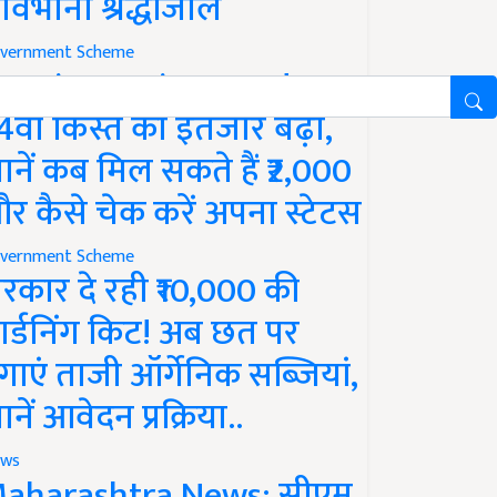
ावभीनी श्रद्धांजलि
vernment Scheme
M Kisan Yojana Update:
4वीं किस्त का इंतजार बढ़ा,
ानें कब मिल सकते हैं ₹2,000
र कैसे चेक करें अपना स्टेटस
vernment Scheme
रकार दे रही ₹10,000 की
ार्डनिंग किट! अब छत पर
गाएं ताजी ऑर्गेनिक सब्जियां,
ानें आवेदन प्रक्रिया..
ws
aharashtra News: सीएम