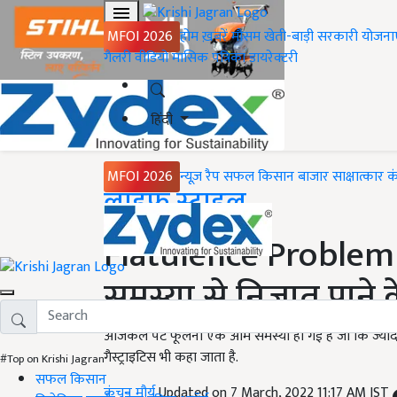
MFOI 2026
होम
ख़बरें
मौसम
खेती-बाड़ी
सरकारी योजना
गैलरी
वीडियो
मासिक पत्रिका
डायरेक्टरी
हिंदी
MFOI 2026
न्यूज़ रैप
सफल किसान
बाजार
साक्षात्कार
क
Home
लाइफ स्टाइल
Flatulence Problem 
समस्या से निजात पाने क
आजकल पेट फूलना एक आम समस्या हो गई है जो कि ज्यादा ग
गैस्ट्राइटिस भी कहा जाता है.
#Top on Krishi Jagran
सफल किसान
कंचन मौर्य
Updated on 7 March, 2022 11:17 AM IST