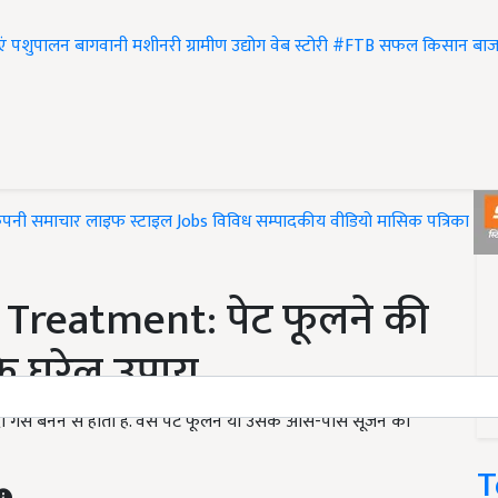
एं
पशुपालन
बागवानी
मशीनरी
ग्रामीण उद्योग
वेब स्टोरी
#FTB
सफल किसान
बाज
ंपनी समाचार
लाइफ स्टाइल
Jobs
विविध
सम्पादकीय
वीडियो
मासिक पत्रिका
#T
Treatment: पेट फूलने की
े घरेलू उपाय
ैस बनने से होती है. वैसे पेट फूलने या उसके आस-पास सूजन को
T