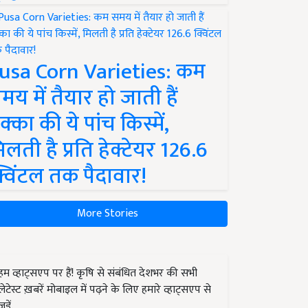
usa Corn Varieties: कम
मय में तैयार हो जाती हैं
क्का की ये पांच किस्में,
िलती है प्रति हेक्टेयर 126.6
्विंटल तक पैदावार!
More Stories
हम व्हाट्सएप पर हैं! कृषि से संबंधित देशभर की सभी
लेटेस्ट ख़बरें मोबाइल में पढ़ने के लिए हमारे व्हाट्सएप से
जुड़ें.