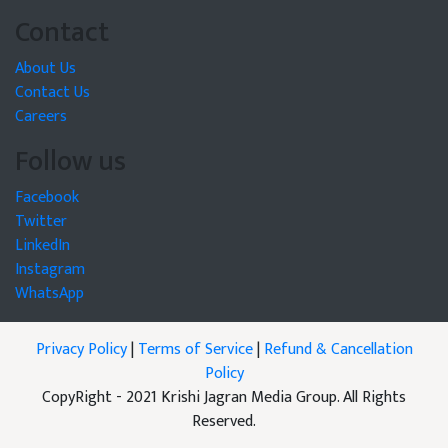
Contact
About Us
Contact Us
Careers
Follow us
Facebook
Twitter
LinkedIn
Instagram
WhatsApp
Privacy Policy
|
Terms of Service
|
Refund & Cancellation
Policy
CopyRight - 2021 Krishi Jagran Media Group. All Rights
Reserved.