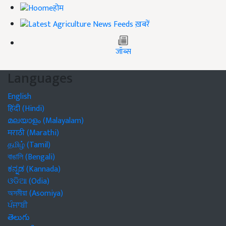
होम
ख़बरें
जॉब्स
Languages
English
हिंदी (Hindi)
മലയാളം (Malayalam)
मराठी (Marathi)
தமிழ் (Tamil)
বাঙালি (Bengali)
ಕನ್ನಡ (Kannada)
ଓଡିଆ (Odia)
অসমীয়া (Asomiya)
ਪੰਜਾਬੀ
తెలుగు