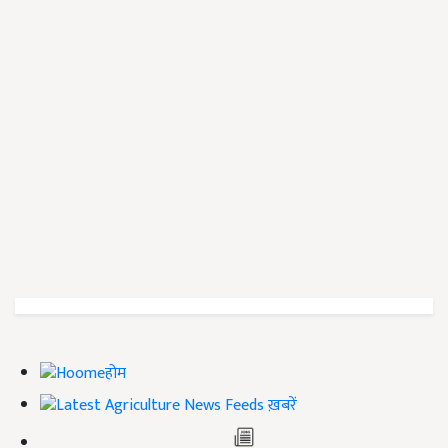
होम
ख़बरें