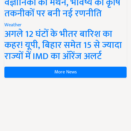
वैज्ञानिकों का मंथन, भविष्य की कृषि
तकनीकों पर बनी नई रणनीति
Weather
अगले 12 घंटों के भीतर बारिश का
कहर! यूपी, बिहार समेत 15 से ज्यादा
राज्यों में IMD का ऑरेंज अलर्ट
More News