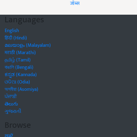
जॉब्स
Languages
English
हिंदी (Hindi)
മലയാളം (Malayalam)
मराठी (Marathi)
தமிழ் (Tamil)
বাঙালি (Bengali)
ಕನ್ನಡ (Kannada)
ଓଡିଆ (Odia)
অসমীয়া (Asomiya)
ਪੰਜਾਬੀ
తెలుగు
ગુજરાતી
Browse
खबरें