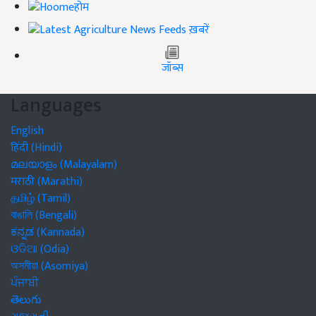
होम
ख़बरें
जॉब्स
Languages
English
हिंदी (Hindi)
മലയാളം (Malayalam)
मराठी (Marathi)
தமிழ் (Tamil)
বাঙালি (Bengali)
ಕನ್ನಡ (Kannada)
ଓଡିଆ (Odia)
অসমীয়া (Asomiya)
ਪੰਜਾਬੀ
తెలుగు