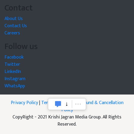
Contact
About Us
Contact Us
Careers
Follow us
Facebook
Twitter
LinkedIn
Instagram
WhatsApp
Privacy Policy
|
Terms of Service
|
Refund & Cancellation
Policy
CopyRight - 2021 Krishi Jagran Media Group. All Rights
Reserved.