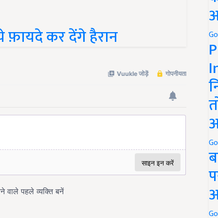
अ
फ़ायदे कर देंगे हैरान
Go
P
I
न
त
अ
Go
ब
प
अ
Go