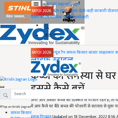
MFOI 2026
होम
ख़बरें
मौसम
खेती-बाड़ी
सरकारी योजना
गैलरी
वीडियो
मासिक पत्रिका
डायरेक्टरी
हिंदी
MFOI 2026
न्यूज़ रैप
सफल किसान
बाजार
साक्षात्कार
क
Home
लाइफ स्टाइल
कब्ज की समस्या से घर ब
इससे कैसे बचें
अगर आप अक्सर कब्ज की दिक्कते से परेशान रहते हैं, 
में आप कैसे घर बैठे कब्ज की परेशानी से सरलता से मुक्त पा स
#Top on Krishi Jagran
सफल किसान
राहुल निरवाल
Updated on 18 December, 2022 8:56