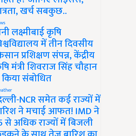
ात्रता, खर्च सबकुछ..
ws
ानी लक्ष्मीबाई कृषि
िश्वविद्यालय में तीन दिवसीय
िसान प्रशिक्षण संपन्न, केंद्रीय
ृषि मंत्री शिवराज सिंह चौहान
े किया संबोधित
ather
िल्ली-NCR समेत कई राज्यों में
ारिश ने मचाई आफत! IMD ने
5 से अधिक राज्यों में बिजली
ड़कने के साथ तेज बारिश का