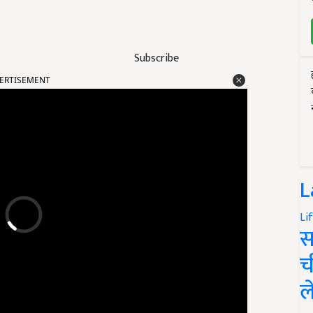
Subscribe
ERTISEMENT
L
Li
स
च
ल