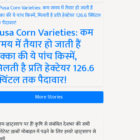
usa Corn Varieties: कम
मय में तैयार हो जाती हैं
क्का की ये पांच किस्में,
िलती है प्रति हेक्टेयर 126.6
्विंटल तक पैदावार!
More Stories
हम व्हाट्सएप पर हैं! कृषि से संबंधित देशभर की सभी
लेटेस्ट ख़बरें मोबाइल में पढ़ने के लिए हमारे व्हाट्सएप से
जुड़ें.