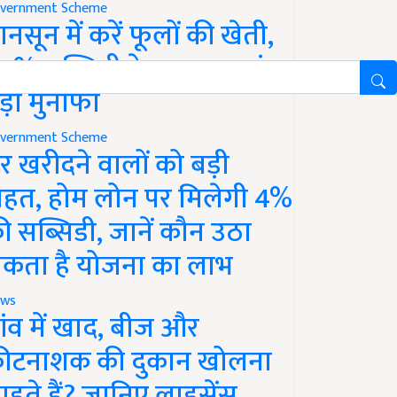
vernment Scheme
ानसून में करें फूलों की खेती,
0% सब्सिडी के साथ कमाएं
ड़ा मुनाफा
vernment Scheme
र खरीदने वालों को बड़ी
ाहत, होम लोन पर मिलेगी 4%
ी सब्सिडी, जानें कौन उठा
कता है योजना का लाभ
ws
ांव में खाद, बीज और
ीटनाशक की दुकान खोलना
ाहते हैं? जानिए लाइसेंस,