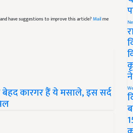
प
le and have suggestions to improve this article?
Mail
me
Ne
र
व
क
क
न
 बेहद कारगर हैं ये मसाले, इस सर्द
We
मिल
द
ब
1
क