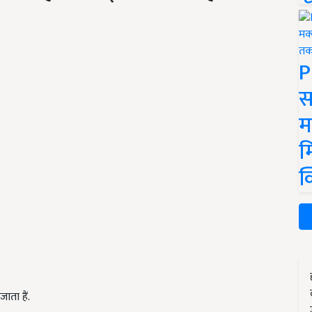
P
स
म
म
क
ता हैं.