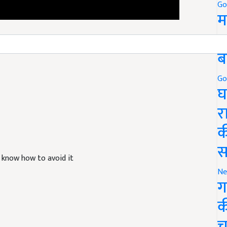
Go
म
5
ब
Go
घ
र
क
स
, know how to avoid it
Ne
ग
क
च