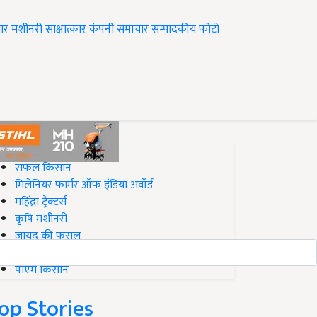
ार
मशीनरी
साक्षात्कार
कंपनी समाचार
सम्पादकीय
फोटो
op on Krishi Jagran
सफल किसान
मिलेनियर फार्मर ऑफ इंडिया अवॉर्ड
महिंद्रा ट्रैक्टर्स
कृषि मशीनरी
जायद की फसल
बिज़नेस आइडियाज
पीएम किसान
op Stories