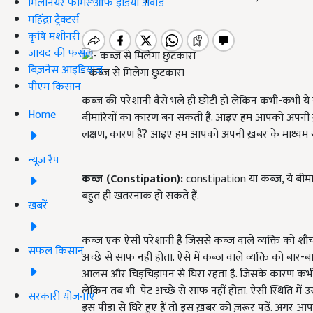
मिलेनियर फार्मर ऑफ इंडिया अवॉर्ड
महिंद्रा ट्रैक्टर्स
कृषि मशीनरी
जायद की फसल
बिज़नेस आइडियाज
- कब्ज़ से मिलेगा छुटकारा
पीएम किसान
कब्ज की परेशानी वैसे भले ही छोटी हो लेकिन कभी-कभी ये 
Home
बीमारियों का कारण बन सकती है. आइए हम आपको अपनी ख़बर 
लक्षण, कारण हैं? आइए हम आपको अपनी ख़बर के माध्यम से ब
न्यूज़ रैप
कब्ज (Constipation):
constipation या कब्ज, ये बीमारी
बहुत ही खतरनाक हो सकते हैं.
खबरें
कब्ज एक ऐसी परेशानी है जिससे कब्ज वाले व्यक्ति को शौ
सफल किसान
अच्छे से साफ नहीं होता. ऐसे में कब्ज वाले व्यक्ति को बार-
आलस और चिड़चिड़ापन से घिरा रहता है. जिसके कारण कभी-क
लेकिन तब भी पेट अच्छे से साफ नहीं होता. ऐसी स्थिति में
सरकारी योजनाएं
इस पीड़ा से घिरे हुए हैं तो इस ख़बर को ज़रूर पढ़ें. अ