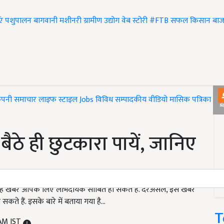
एं
पशुपालन
बागवानी
मशीनरी
ग्रामीण उद्योग
वेब स्टोरी
#FTB
सफल किसान
बाज
ंपनी समाचार
लाइफ स्टाइल
Jobs
विविध
सम्पादकीय
वीडियो
मासिक पत्रिका
#T
ैठे ही छुटकारा पायें, जानिए
तो यह खबर आपके लिए लाभदायक साबित हो सकते हैं. दरअसल, इस खबर
कते हैं. इसके बारे में बताया गया है...
T
 AM IST