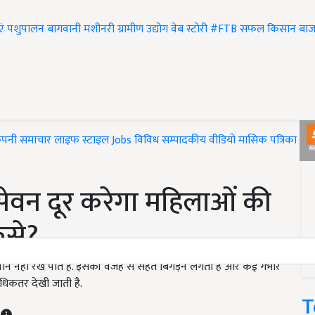
एं
पशुपालन
बागवानी
मशीनरी
ग्रामीण उद्योग
वेब स्टोरी
#FTB
सफल किसान
बाज
ंपनी समाचार
लाइफ स्टाइल
Jobs
विविध
सम्पादकीय
वीडियो
मासिक पत्रिका
#T
सेवन दूर करेगा महिलाओं की
ैसे?
हीं रख पाते हैं. इसकी वजह से सेहत बिगड़ने लगती है और कई गंभीर
अधिकतर देखी जाती है.
T
T