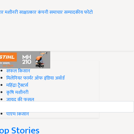
ार
मशीनरी
साक्षात्कार
कंपनी समाचार
सम्पादकीय
फोटो
op on Krishi Jagran
सफल किसान
मिलेनियर फार्मर ऑफ इंडिया अवॉर्ड
महिंद्रा ट्रैक्टर्स
कृषि मशीनरी
जायद की फसल
बिज़नेस आइडियाज
पीएम किसान
op Stories