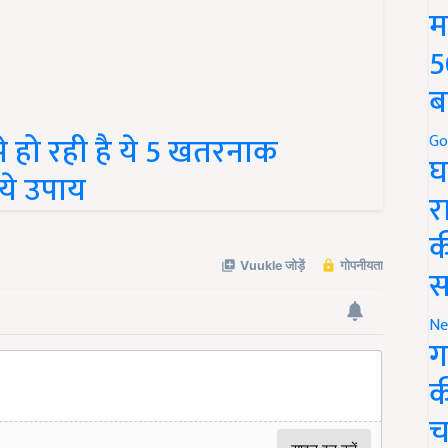
म
5
ब
हो रही है ये 5 खतरनाक
Go
 ये उपाय
घ
र
क
स
Ne
ग
क
च