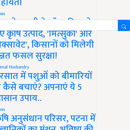
हायता
ws
फको-एमसी ने लॉन्च किए दो
ए कृषि उत्पाद, 'मित्सुकी' और
नेक्सावेट', किसानों को मिलेगी
न्नत फसल सुरक्षा!
imal Husbandry
रसात में पशुओं को बीमारियों
े कैसे बचाएं? अपनाएं ये 5
सान उपाय..
ws
ृषि अनुसंधान परिसर, पटना में
ैज्ञानिकों का मंथन, भविष्य की