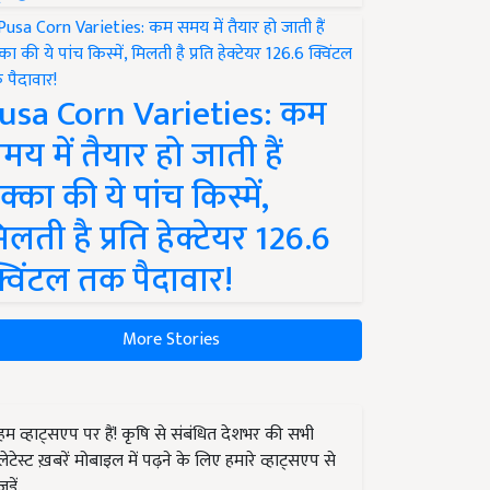
usa Corn Varieties: कम
मय में तैयार हो जाती हैं
क्का की ये पांच किस्में,
िलती है प्रति हेक्टेयर 126.6
्विंटल तक पैदावार!
More Stories
हम व्हाट्सएप पर हैं! कृषि से संबंधित देशभर की सभी
लेटेस्ट ख़बरें मोबाइल में पढ़ने के लिए हमारे व्हाट्सएप से
जुड़ें.