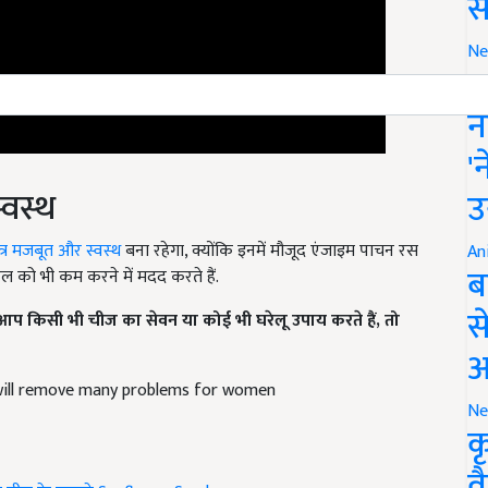
स
Ne
इ
न
'
्वस्थ
उ
त्र मजबूत और स्वस्थ
बना रहेगा, क्योंकि इनमें मौजूद एंजाइम पाचन रस
्रॉल को भी कम करने में मदद करते हैं.
An
ब
प किसी भी चीज का सेवन या कोई भी घरेलू उपाय करते हैं, तो
स
आ
will remove many problems for women
Ne
क
े बीज के फायदे
Sunflower Seeds
व