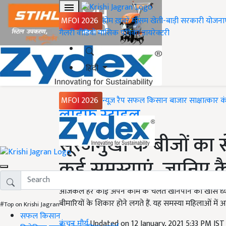
MFOI 2026
होम
ख़बरें
मौसम
खेती-बाड़ी
सरकारी योजना
गैलरी
वीडियो
मासिक पत्रिका
डायरेक्टरी
हिंदी
MFOI 2026
न्यूज़ रैप
सफल किसान
बाजार
साक्षात्कार
क
Home
लाइफ स्टाइल
सूरजमुखी के बीजों का 
कई समस्याएं, जानिए क
आजकल हर कोई अपने काम के चलते खानपान का खास ध्यान न
बीमारियों के शिकार होने लगते हैं. यह समस्या महिलाओं में 
#Top on Krishi Jagran
सफल किसान
कंचन मौर्य
Updated on 12 January, 2021 5:33 PM IS