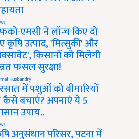
हायता
ws
फको-एमसी ने लॉन्च किए दो
ए कृषि उत्पाद, 'मित्सुकी' और
नेक्सावेट', किसानों को मिलेगी
न्नत फसल सुरक्षा!
imal Husbandry
रसात में पशुओं को बीमारियों
े कैसे बचाएं? अपनाएं ये 5
सान उपाय..
ws
ृषि अनुसंधान परिसर, पटना में