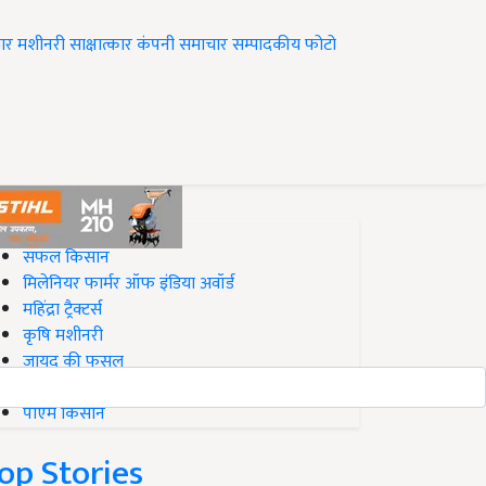
ार
मशीनरी
साक्षात्कार
कंपनी समाचार
सम्पादकीय
फोटो
op on Krishi Jagran
सफल किसान
मिलेनियर फार्मर ऑफ इंडिया अवॉर्ड
महिंद्रा ट्रैक्टर्स
कृषि मशीनरी
जायद की फसल
बिज़नेस आइडियाज
पीएम किसान
op Stories