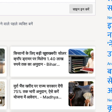
स
Ne
इ
न
'
उ
An
ब
स
आ
Ne
क