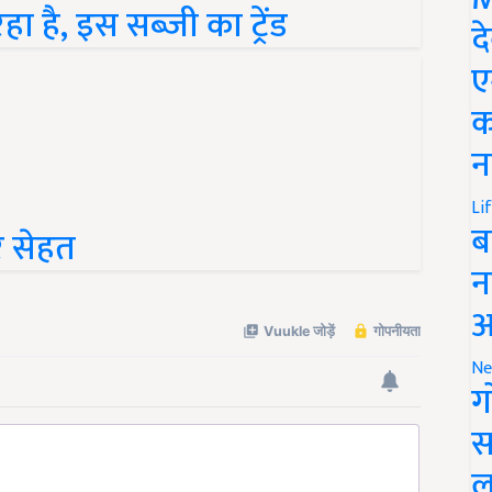
द
ए
क
न
Li
ूर सेहत
ब
न
आ
Ne
ग
स
ल