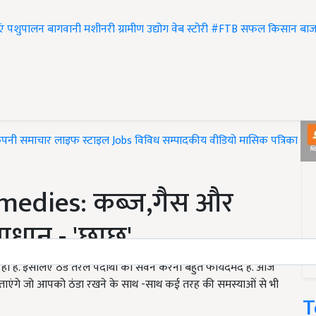
एं
पशुपालन
बागवानी
मशीनरी
ग्रामीण उद्योग
वेब स्टोरी
#FTB
सफल किसान
बाज
ंपनी समाचार
लाइफ स्टाइल
Jobs
विविध
सम्पादकीय
वीडियो
मासिक पत्रिका
#T
medies: कब्ज़,गैस और
ाधान - 'छाछ'
ी हैं. इसलिए ठंडे तरल पदार्थों का सेवन करना बहुत फायदेमंद है. आज
बताएंगे जो आपको ठंडा रखने के साथ -साथ कई तरह की समस्याओं से भी
T