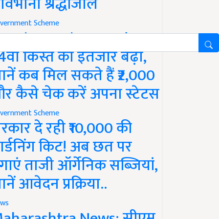
ावभीनी श्रद्धांजलि
vernment Scheme
M Kisan Yojana Update:
4वीं किस्त का इंतजार बढ़ा,
ानें कब मिल सकते हैं ₹2,000
र कैसे चेक करें अपना स्टेटस
vernment Scheme
रकार दे रही ₹10,000 की
ार्डनिंग किट! अब छत पर
गाएं ताजी ऑर्गेनिक सब्जियां,
ानें आवेदन प्रक्रिया..
ws
aharashtra News: सीएम