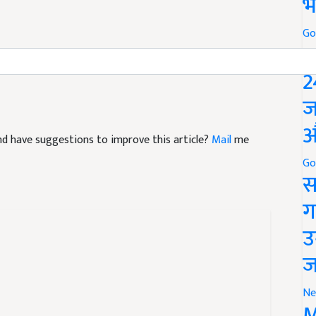
भ
Go
P
memade Beauty Secrets
Gharelu Nuske
Constipation
2
ज
 and have suggestions to improve this article?
Mail
me
औ
Go
स
ग
उ
ज
Ne
M
हा है, इस सब्ज़ी का ट्रेंड