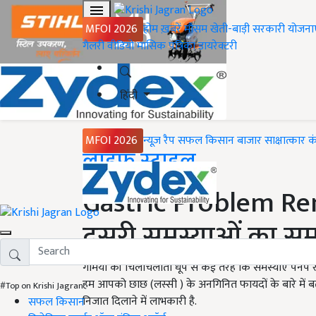
MFOI 2026
होम
ख़बरें
मौसम
खेती-बाड़ी
सरकारी योजना
गैलरी
वीडियो
मासिक पत्रिका
डायरेक्टरी
हिंदी
MFOI 2026
न्यूज़ रैप
सफल किसान
बाजार
साक्षात्कार
क
Home
लाइफ स्टाइल
Gastric Problem Re
दूसरी समस्याओं का सम
गर्मियों की चिलचिलाती धूप से कई तरह कि समस्याएं पनप रह
हम आपको छाछ (लस्सी ) के अनगिनित फायदों के बारे में 
#Top on Krishi Jagran
निजात दिलाने में लाभकारी है.
सफल किसान