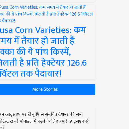
usa Corn Varieties: कम
मय में तैयार हो जाती हैं
क्का की ये पांच किस्में,
िलती है प्रति हेक्टेयर 126.6
्विंटल तक पैदावार!
More Stories
हम व्हाट्सएप पर हैं! कृषि से संबंधित देशभर की सभी
लेटेस्ट ख़बरें मोबाइल में पढ़ने के लिए हमारे व्हाट्सएप से
जुड़ें.