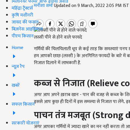
मिलेनियर फार्मर ऑफ इंडिया अवॉर्ड
मनीशा शर्मा
Updated on 9 March, 2022 2:05 PM IS
महिंद्रा ट्रैक्टर्स
कृषि मशीनरी
जायद की फसल
बिज़नेस आइडियाज
पीएम किसान
लस्सी पीने से होने वाले फायदे
Home
गर्मियों की चिलचिलाती धूप से कई तरह कि समस्याएं पनप रह
हम आपको छाछ (लस्सी ) के अनगिनित फायदों के बारे में 
निजात दिलाने में लाभकारी है.
न्यूज़ रैप
कब्ज से निजात (Relieve c
खबरें
अगर आप अपने ख़राब खान - पान की वजह से कब्ज के शिकार
इससे आप कुछ ही दिनों में इस समस्या से निजात पा लेंगे
.
इस
सफल किसान
पाचन तंत्र मजबूत (Strong
सरकारी योजनाएं
अगर आपका गर्मियों में ज्यादा खाने का मन नहीं करता तो आप ठ